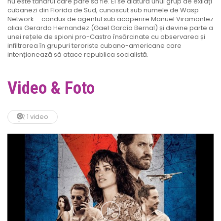
nu este tânărul care pare să fie. El se alătură unui grup de exilați
cubanezi din Florida de Sud, cunoscut sub numele de Wasp
Network – condus de agentul sub acoperire Manuel Viramontez
alias Gerardo Hernandez (Gael García Bernal) și devine parte a
unei rețele de spioni pro-Castro însărcinate cu observarea și
infiltrarea în grupuri teroriste cubano-americane care
intenționează să atace republica socialistă.
Video & Foto
1 video