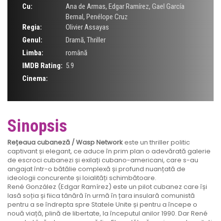
Cu:
Ana de Armas
,
Edgar Ramírez
,
Gael García
Bernal
,
Penélope Cruz
Regia:
Olivier Assayas
Genul:
Dramă
,
Thriller
Limba:
română
IMDB Rating:
5.9
Cinema:
Sinopsis
Rețeaua cubaneză / Wasp Network
este un thriller politic
captivant și elegant, ce aduce în prim plan o adevărată galerie
de escroci cubanezi și exilați cubano-americani, care s-au
angajat într-o bătălie complexă și profund nuanțată de
ideologii concurente și loialități schimbătoare.
René González (Edgar Ramírez) este un pilot cubanez care își
lasă soția și fiica tânără în urmă în țara insulară comunistă
pentru a se îndrepta spre Statele Unite și pentru a începe o
nouă viață, plină de libertate, la începutul anilor 1990. Dar René