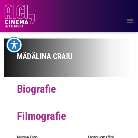
MĂDĂLINA CRAIU
Biografie
Filmografie
Nume Film
Data Lansării