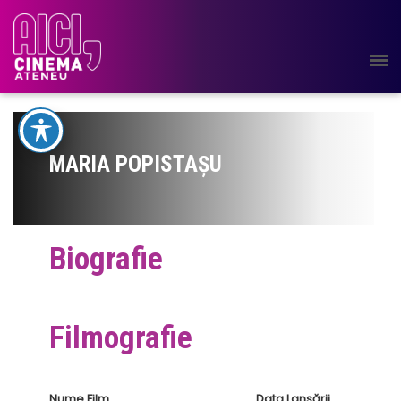
MARIA POPISTAȘU
Biografie
Filmografie
Nume Film
Data Lansării