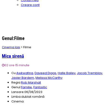
Contul meu
Creare cont
Genul:Filme
Cinema Iași
>
Filme
Mica sirenă
02 ore 15 minute
Cu:
Awkwafina
,
Daveed Diggs
,
Halle Bailey
,
Jacob Tremblay
,
Javier Bardem
,
Melissa McCarthy
Regia:
Rob Marshall
Genul:
Familie
,
Fantastic
Lansare:
06/08/2023
Limba:
dublat română
Cinema: