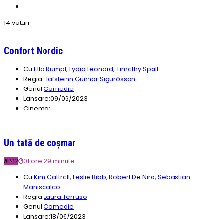
14 voturi
Confort Nordic
Cu:
Ella Rumpf
,
Lydia Leonard
,
Timothy Spall
Regia:
Hafsteinn Gunnar Sigurðsson
Genul:
Comedie
Lansare:
09/06/2023
Cinema:
Un tată de coșmar
01 ore 29 minute
AP-12
Cu:
Kim Cattrall
,
Leslie Bibb
,
Robert De Niro
,
Sebastian
Maniscalco
Regia:
Laura Terruso
Genul:
Comedie
Lansare:
18/06/2023