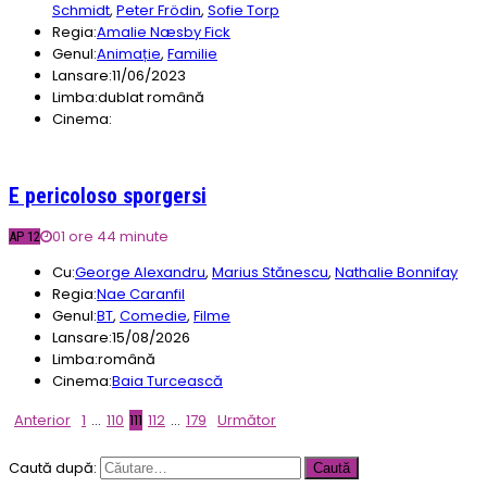
Schmidt
,
Peter Frödin
,
Sofie Torp
Regia:
Amalie Næsby Fick
Genul:
Animație
,
Familie
Lansare:
11/06/2023
Limba:
dublat română
Cinema:
E pericoloso sporgersi
01 ore 44 minute
AP 12
Cu:
George Alexandru
,
Marius Stănescu
,
Nathalie Bonnifay
Regia:
Nae Caranfil
Genul:
BT
,
Comedie
,
Filme
Lansare:
15/08/2026
Limba:
română
Cinema:
Baia Turcească
Anterior
1
…
110
111
112
…
179
Următor
Caută după: