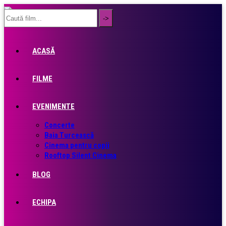
ACASĂ
FILME
EVENIMENTE
Concerte
Baia Turcească
Cinema pentru copii
Rooftop Silent Cinema
BLOG
ECHIPA