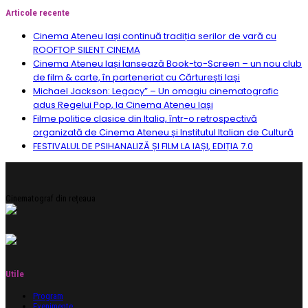
Articole recente
Cinema Ateneu Iași continuă tradiția serilor de vară cu
ROOFTOP SILENT CINEMA
Cinema Ateneu Iași lansează Book-to-Screen – un nou club
de film & carte, în parteneriat cu Cărturești Iași
Michael Jackson: Legacy” – Un omagiu cinematografic
adus Regelui Pop, la Cinema Ateneu Iași
Filme politice clasice din Italia, într-o retrospectivă
organizată de Cinema Ateneu și Institutul Italian de Cultură
FESTIVALUL DE PSIHANALIZĂ ȘI FILM LA IAȘI, EDIȚIA 7.0
Cinematograf din rețeaua
Utile
Program
Evenimente