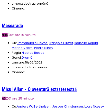
Limba:
subtitrat română
Cinema:
Mascarada
02 ore 15 minute
N-15
Cu:
Emmanuelle Devos
,
François Cluzet
,
Isabelle Adjani
,
Marine Vacth
,
Pierre Niney
Regia:
Nicolas Bedos
Genul:
Dramă
Lansare:
10/06/2023
Limba:
subtitrat romana
Cinema:
Micul Allan - O aventură extraterestră
01 ore 25 minute
AG
Cu:
Anders W. Berthelsen
,
Jesper Christensen
,
Louis Næss-