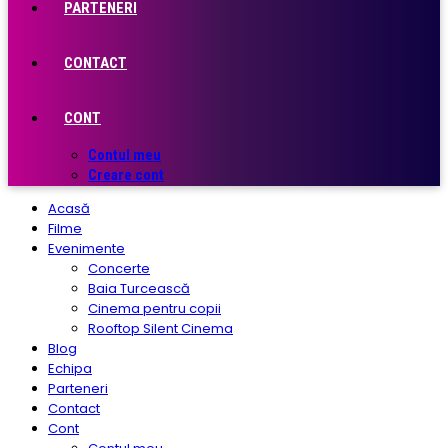
PARTENERI
CONTACT
CONT
Contul meu
Creare cont
Acasă
Filme
Evenimente
Concerte
Baia Turcească
Cinema pentru copii
Rooftop Silent Cinema
Blog
Echipa
Parteneri
Contact
Cont