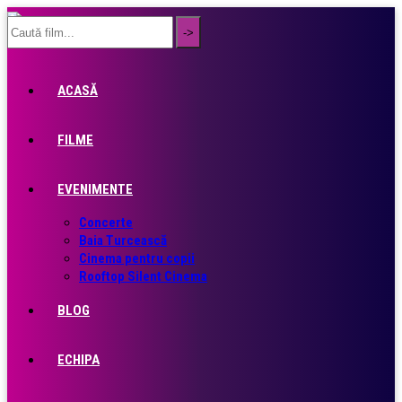
ACASĂ
FILME
EVENIMENTE
Concerte
Baia Turcească
Cinema pentru copii
Rooftop Silent Cinema
BLOG
ECHIPA