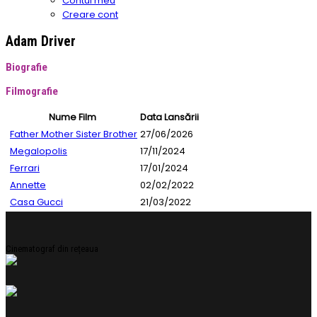
Contul meu
Creare cont
Adam Driver
Biografie
Filmografie
Nume Film
Data Lansării
Father Mother Sister Brother
27/06/2026
Megalopolis
17/11/2024
Ferrari
17/01/2024
Annette
02/02/2022
Casa Gucci
21/03/2022
Cinematograf din rețeaua