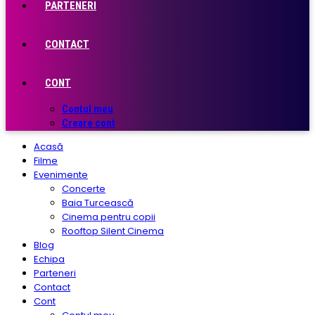
PARTENERI
CONTACT
CONT
Contul meu
Creare cont
Acasă
Filme
Evenimente
Concerte
Baia Turcească
Cinema pentru copii
Rooftop Silent Cinema
Blog
Echipa
Parteneri
Contact
Cont