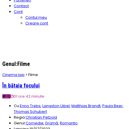
Parteneri
Contact
Cont
Contul meu
Creare cont
Genul:Filme
Cinema Iași
>
Filme
În bătaia focului
01 ore 42 minute
AP-12
Cu:
Enno Trebs
,
Langston Uibel
,
Matthias Brandt
,
Paula Beer
,
Thomas Schubert
Regia:
Christian Petzold
Genul:
Comedie
,
Dramă
,
Romantic
Lansare:
19/07/2023