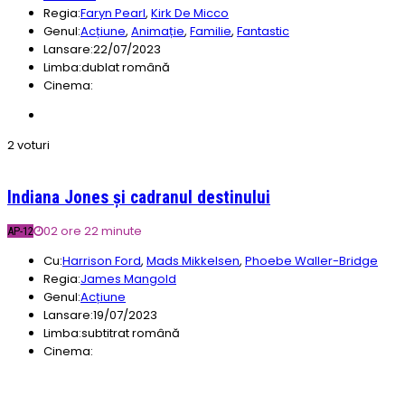
Regia:
Faryn Pearl
,
Kirk De Micco
Genul:
Acțiune
,
Animație
,
Familie
,
Fantastic
Lansare:
22/07/2023
Limba:
dublat română
Cinema:
2 voturi
Indiana Jones și cadranul destinului
02 ore 22 minute
AP-12
Cu:
Harrison Ford
,
Mads Mikkelsen
,
Phoebe Waller-Bridge
Regia:
James Mangold
Genul:
Acțiune
Lansare:
19/07/2023
Limba:
subtitrat română
Cinema: