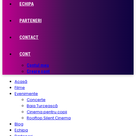
ECHIPA
PARTENERI
CONTACT
CONT
Contul meu
Creare cont
Acasă
Filme
Evenimente
Concerte
Baia Turcească
Cinema pentru copii
Rooftop Silent Cinema
Blog
Echipa