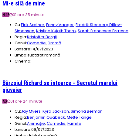
Mi-e silă de mine
01 ore 35 minute
N-15
Cu:
Eirik Sæther
,
Fanny Vaager
,
Fredrik Stenberg Ditlev-
Simonsen
,
Kristine Kujath Thorp
,
Sarah Francesca Brænne
Regia:
Kristoffer Borgli
Genul:
Comedie
,
Dramă
Lansare:
14/07/2023
Limba:
subtitrat română
Cinema:
Bărzoiul Richard se întoarce - Secretul marelui
giuvaier
01 ore 24 minute
AG
Cu:
Jay Myers
,
Kyra Jackson
,
Simona Berman
Regia:
Benjamin Quabeck
,
Mette Tange
Genul:
Animație
,
Comedie
,
Familie
Lansare:
09/07/2023
Limba:
dublat română