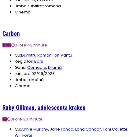
Limba:
subtitrat romana
Cinema:
Carbon
01 ore 43 minute
AP-12
Cu:
Dumitru Roman
,
Ion Vantu
Regia:
Ion Borș
Genul:
Comedie
,
Dramă
Lansare:
02/09/2023
Limba:
română
Cinema:
Ruby Gillman, adolescenta kraken
01 ore 30 minute
AG
Cu:
Annie Murphy
,
Jane Fonda
,
Lana Condor
,
Toni Collette
,
Will Forte