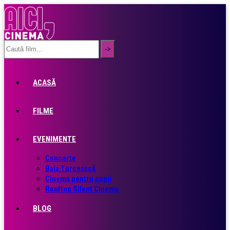
ACASĂ
FILME
EVENIMENTE
Concerte
Baia Turcească
Cinema pentru copii
Rooftop Silent Cinema
BLOG