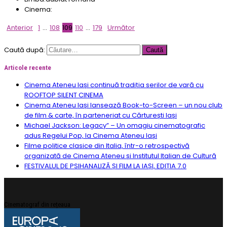
Cinema:
Anterior
1
…
108
109
110
…
179
Următor
Caută după:
Articole recente
Cinema Ateneu Iași continuă tradiția serilor de vară cu
ROOFTOP SILENT CINEMA
Cinema Ateneu Iași lansează Book-to-Screen – un nou club
de film & carte, în parteneriat cu Cărturești Iași
Michael Jackson: Legacy” – Un omagiu cinematografic
adus Regelui Pop, la Cinema Ateneu Iași
Filme politice clasice din Italia, într-o retrospectivă
organizată de Cinema Ateneu și Institutul Italian de Cultură
FESTIVALUL DE PSIHANALIZĂ ȘI FILM LA IAȘI, EDIȚIA 7.0
Cinematograf din rețeaua