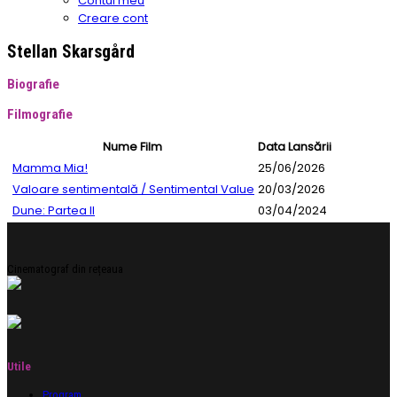
Contul meu
Creare cont
Stellan Skarsgård
Biografie
Filmografie
Nume Film
Data Lansării
Mamma Mia!
25/06/2026
Valoare sentimentală / Sentimental Value
20/03/2026
Dune: Partea II
03/04/2024
Cinematograf din rețeaua
Utile
Program