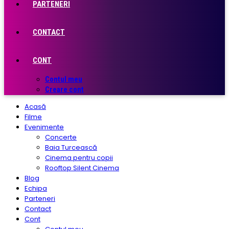
PARTENERI
CONTACT
CONT
Contul meu
Creare cont
Acasă
Filme
Evenimente
Concerte
Baia Turcească
Cinema pentru copii
Rooftop Silent Cinema
Blog
Echipa
Parteneri
Contact
Cont