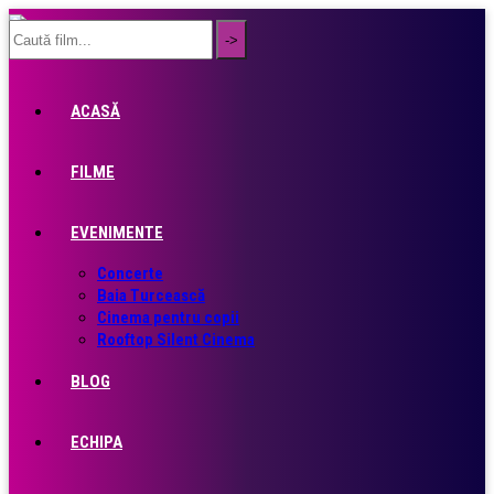
ACASĂ
FILME
EVENIMENTE
Concerte
Baia Turcească
Cinema pentru copii
Rooftop Silent Cinema
BLOG
ECHIPA