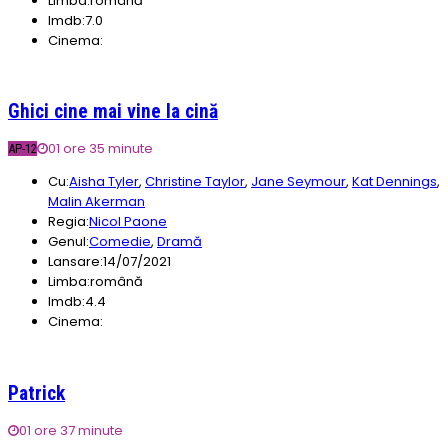
Limba:
română
Imdb:
7.0
Cinema:
Ghici cine mai vine la cină
01 ore 35 minute
AP-12
Cu:
Aisha Tyler
,
Christine Taylor
,
Jane Seymour
,
Kat Dennings
,
Malin Akerman
Regia:
Nicol Paone
Genul:
Comedie
,
Dramă
Lansare:
14/07/2021
Limba:
română
Imdb:
4.4
Cinema:
Patrick
01 ore 37 minute