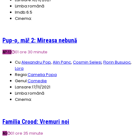
Limba:
română
Imdb:
6.5
Cinema:
Pup-o, mă! 2: Mireasa nebună
01 ore 30 minute
AP-12
Cu:
Alexandru Pop
,
Alin Panc
,
Cosmin Seleși
,
Florin Busuioc
,
Lora
Regia:
Camelia Popa
Genul:
Comedie
Lansare:
17/11/2021
Limba:
română
Cinema:
Familia Crood: Vremuri noi
01 ore 35 minute
AG