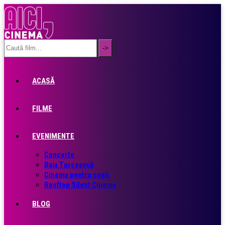
ACASĂ
FILME
EVENIMENTE
Concerte
Baia Turcească
Cinema pentru copii
Rooftop Silent Cinema
BLOG