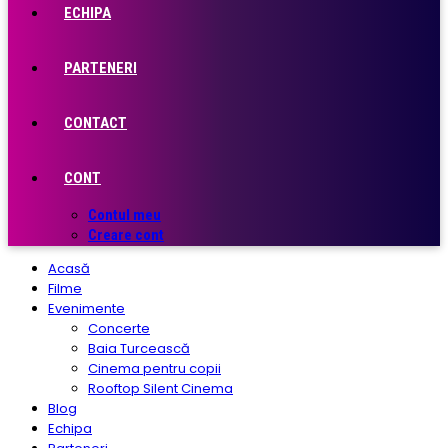
ECHIPA
PARTENERI
CONTACT
CONT
Contul meu
Creare cont
Acasă
Filme
Evenimente
Concerte
Baia Turcească
Cinema pentru copii
Rooftop Silent Cinema
Blog
Echipa