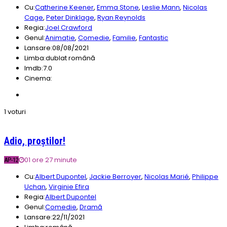
Cu:
Catherine Keener
,
Emma Stone
,
Leslie Mann
,
Nicolas
Cage
,
Peter Dinklage
,
Ryan Reynolds
Regia:
Joel Crawford
Genul:
Animație
,
Comedie
,
Familie
,
Fantastic
Lansare:
08/08/2021
Limba:
dublat română
Imdb:
7.0
Cinema:
1 voturi
Adio, proștilor!
01 ore 27 minute
AP-12
Cu:
Albert Dupontel
,
Jackie Berroyer
,
Nicolas Marié
,
Philippe
Uchan
,
Virginie Efira
Regia:
Albert Dupontel
Genul:
Comedie
,
Dramă
Lansare:
22/11/2021