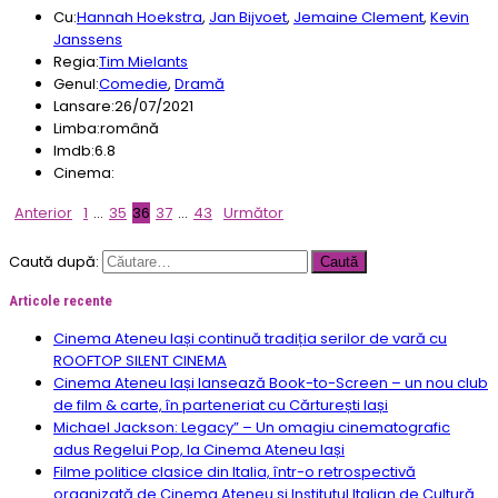
Cu:
Hannah Hoekstra
,
Jan Bijvoet
,
Jemaine Clement
,
Kevin
Janssens
Regia:
Tim Mielants
Genul:
Comedie
,
Dramă
Lansare:
26/07/2021
Limba:
română
Imdb:
6.8
Cinema:
Anterior
1
…
35
36
37
…
43
Următor
Caută după:
Articole recente
Cinema Ateneu Iași continuă tradiția serilor de vară cu
ROOFTOP SILENT CINEMA
Cinema Ateneu Iași lansează Book-to-Screen – un nou club
de film & carte, în parteneriat cu Cărturești Iași
Michael Jackson: Legacy” – Un omagiu cinematografic
adus Regelui Pop, la Cinema Ateneu Iași
Filme politice clasice din Italia, într-o retrospectivă
organizată de Cinema Ateneu și Institutul Italian de Cultură