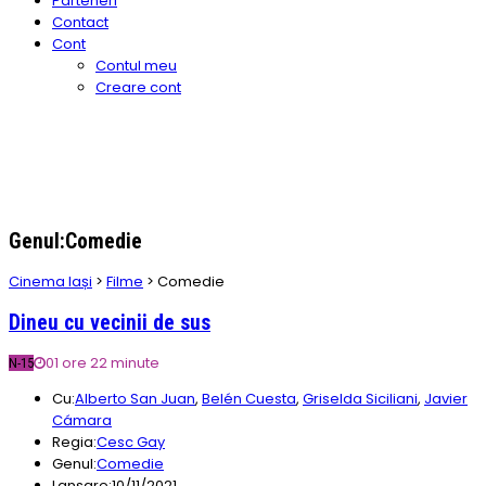
Parteneri
Contact
Cont
Contul meu
Creare cont
Genul:Comedie
Cinema Iași
>
Filme
>
Comedie
Dineu cu vecinii de sus
01 ore 22 minute
N-15
Cu:
Alberto San Juan
,
Belén Cuesta
,
Griselda Siciliani
,
Javier
Cámara
Regia:
Cesc Gay
Genul:
Comedie
Lansare:
10/11/2021