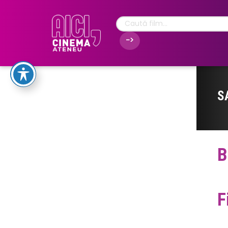
S
B
F