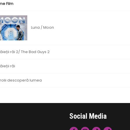
me Film
Luna / Moon
ăieții răi 2/ The Bad Guys 2
ăieții răi
rolii descoperă lumea
Social Media