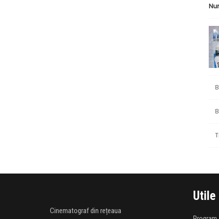
Nu
B
B
T
Utile
Cinematograf din rețeaua
Program