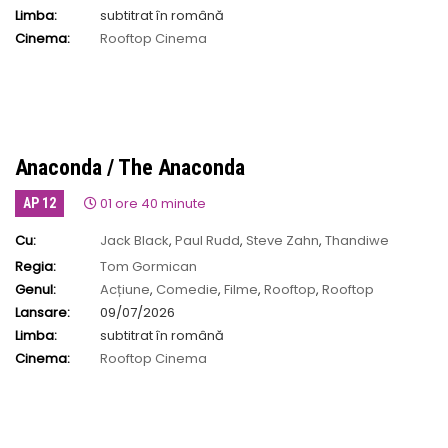
Limba:
subtitrat în română
Cinema:
Rooftop Cinema
Anaconda / The Anaconda
01 ore 40 minute
AP 12
Cu:
Jack Black
,
Paul Rudd
,
Steve Zahn
,
Thandiwe
Newton
Regia:
Tom Gormican
Genul:
Acțiune
,
Comedie
,
Filme
,
Rooftop
,
Rooftop
Lansare:
09/07/2026
Limba:
subtitrat în română
Cinema:
Rooftop Cinema