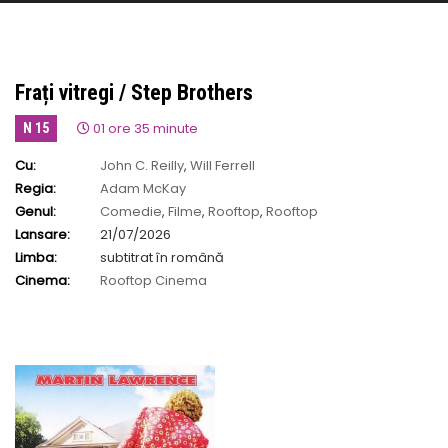
Frați vitregi / Step Brothers
01 ore 35 minute
N 15
Cu:
John C. Reilly
,
Will Ferrell
Regia:
Adam McKay
Genul:
Comedie
,
Filme
,
Rooftop
,
Rooftop
Lansare:
21/07/2026
Limba:
subtitrat în română
Cinema:
Rooftop Cinema