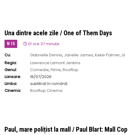
Una dintre acele zile / One of Them Days
01 ore 37 minute
N 15
Cu:
Gabrielle Dennis
,
Janelle James
,
Keke Palmer
,
Lil
Rel Howery
,
Maude Apatow
Regia:
Lawrence Lamont Jenkins
Genul:
Comedie
,
Filme
,
Rooftop
Lansare:
16/07/2026
Limba:
subtitrat în română
Cinema:
Rooftop Cinema
Paul, mare polițist la mall / Paul Blart: Mall Cop