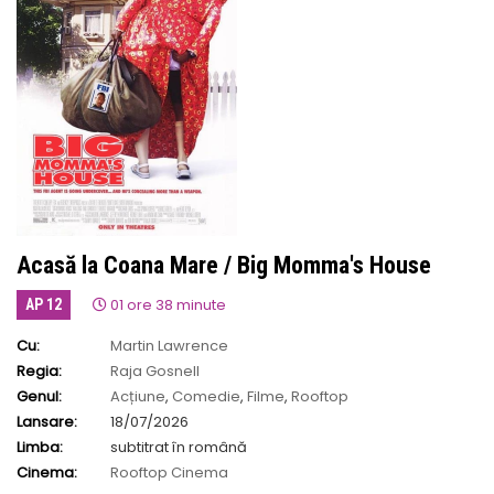
Acasă la Coana Mare / Big Momma's House
01 ore 38 minute
AP 12
Cu:
Martin Lawrence
Regia:
Raja Gosnell
Genul:
Acțiune
,
Comedie
,
Filme
,
Rooftop
Lansare:
18/07/2026
Limba:
subtitrat în română
Cinema:
Rooftop Cinema