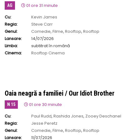
01 ore 31 minute
AG
Cu:
Kevin James
Regia:
Steve Carr
Genul:
Comedie
,
Filme
,
Rooftop
,
Rooftop
Lansare:
14/07/2026
Limba:
subtitrat în română
Cinema:
Rooftop Cinema
Oaia neagră a familiei / Our Idiot Brother
01 ore 30 minute
N 15
Cu:
Paul Rudd
,
Rashida Jones
,
Zooey Deschanel
Regia:
Jesse Peretz
Genul:
Comedie
,
Filme
,
Rooftop
,
Rooftop
Lansare:
11/07/2026