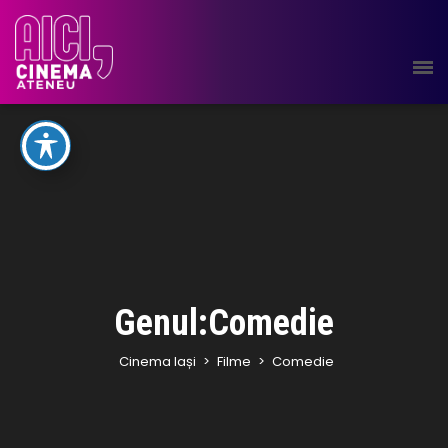
Genul:Comedie
Cinema Iași
>
Filme
>
Comedie