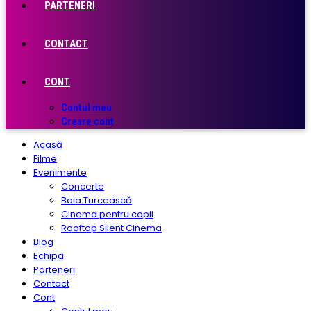
PARTENERI
CONTACT
CONT
Contul meu
Creare cont
Acasă
Filme
Evenimente
Concerte
Baia Turcească
Cinema pentru copii
Rooftop Silent Cinema
Blog
Echipa
Parteneri
Contact
Cont