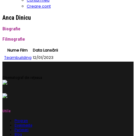
Contul meu
Creare cont
Anca Dinicu
Biografie
Filmografie
Nume Film
Data Lansării
Teambuilding
12/01/2023
Cinematograf din rețeaua
Utile
Program
Evenimente
Parteneri
Blog