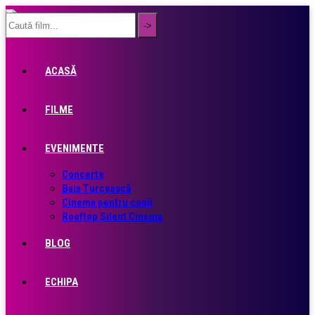
ACASĂ
FILME
EVENIMENTE
Concerte
Baia Turcească
Cinema pentru copii
Rooftop Silent Cinema
BLOG
ECHIPA