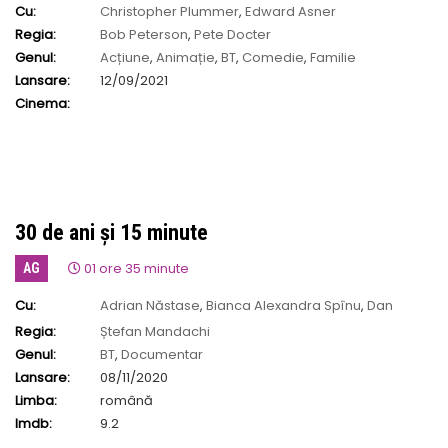
Cu:
Christopher Plummer
,
Edward Asner
Regia:
Bob Peterson
,
Pete Docter
Genul:
Acțiune
,
Animație
,
BT
,
Comedie
,
Familie
Lansare:
12/09/2021
Cinema:
30 de ani și 15 minute
01 ore 35 minute
AG
Cu:
Adrian Năstase
,
Bianca Alexandra Spînu
,
Dan
Barna
,
familia Dura
,
Lucian Mândruță
,
Ludovic Orban
,
Mihai
Regia:
Ștefan Mandachi
Chirica
,
Moise Guran
,
Petre Roman
,
Rareș Bogdan
,
Ștefan
Genul:
BT
,
Documentar
Mandachi
Lansare:
08/11/2020
Limba:
română
Imdb:
9.2