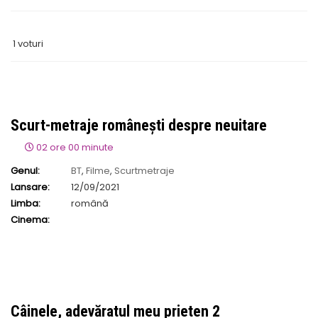
1 voturi
Scurt-metraje românești despre neuitare
02 ore 00 minute
Genul:
BT
,
Filme
,
Scurtmetraje
Lansare:
12/09/2021
Limba:
română
Cinema:
Câinele, adevăratul meu prieten 2