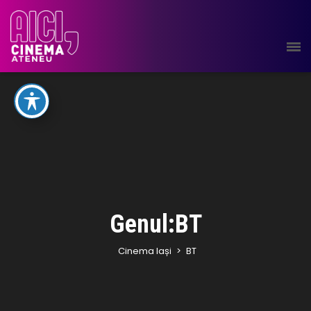
Genul:BT
Cinema Iași
>
BT