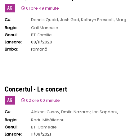
01 ore 49 minute
AG
Cu:
Dennis Quaid
,
Josh Gad
,
Kathryn Prescott
,
Marg
Helgenberger
Regia:
Gail Mancuso
Genul:
BT
,
Familie
Lansare:
08/11/2020
Limba:
română
Concertul - Le concert
02 ore 00 minute
AG
Cu:
Aleksei Gusov
,
Dmitri Nazarov
,
Ion Sapdaru
,
Mélanie Laurent
,
Ovidiu Cuncea
,
Valentin Teodosiu
,
Vlad Ivanov
Regia:
Radu Mihăileanu
Genul:
BT
,
Comedie
Lansare:
11/09/2021