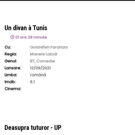
Un divan à Tunis
01 ore 28 minute
Cu:
Golshifteh Farahani
Regia:
Manele Labidi
Genul:
BT
,
Comedie
Lansare:
12/09/2021
Limba:
română
Imdb:
6.1
Cinema:
Deasupra tuturor - UP