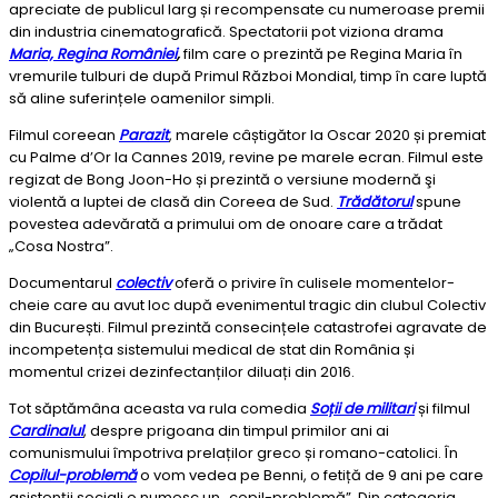
apreciate de publicul larg și recompensate cu numeroase premii
din industria cinematografică. Spectatorii pot viziona drama
Maria, Regina Românie
i
,
film care o prezintă pe Regina Maria în
vremurile tulburi de după Primul Război Mondial, timp în care luptă
să aline suferințele oamenilor simpli.
Filmul coreean
Parazit
, marele câștigător la Oscar 2020 și premiat
cu Palme d’Or la Cannes 2019, revine pe marele ecran. Filmul este
regizat de Bong Joon-Ho și prezintă o versiune modernă şi
violentă a luptei de clasă din Coreea de Sud.
Trădătorul
spune
povestea adevărată a primului om de onoare care a trădat
„Cosa Nostra”.
Documentarul
colectiv
oferă o privire în culisele momentelor-
cheie care au avut loc după evenimentul tragic din clubul Colectiv
din București. Filmul prezintă consecințele catastrofei agravate de
incompetența sistemului medical de stat din România și
momentul crizei dezinfectanților diluați din 2016.
Tot săptămâna aceasta va rula comedia
Soții de militari
și filmul
Cardinalul
, despre prigoana din timpul primilor ani ai
comunismului împotriva prelaților greco și romano-catolici. În
Copilul-problemă
o vom vedea pe Benni, o fetiță de 9 ani pe care
asistenții sociali o numesc un „copil-problemă”. Din categoria