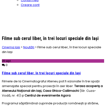
Contul meu
Creare cont
Filme sub cerul liber, în trei locuri speciale din Iași
Cinema Iași
>
Noutăți
>
Filme sub cerul liber, în trei locuri speciale
din Iași
09
sept.
0
Filme sub cerul liber, în trei locuri speciale din Iași
Filmele de la Cinematograful Ateneu pot fi vizionate în trei spații
amenajate special pentru proiecții în aer liber:
Terasa acoperiș a
Ateneului Național din Iași, Casa Ghica-Callimachi
(Str. Cuza-
Vodă, nr. 41) și
Centrul de evenimente Agora
.
Programul săptămânal cuprinde producții românești și străine,