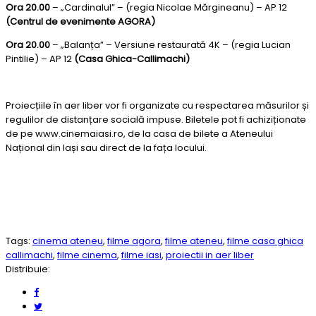
Ora 20.00
– „Cardinalul” – (regia Nicolae Mărgineanu) – AP 12
(Centrul de evenimente AGORA)
Ora 20.00
– „Balanța” – Versiune restaurată 4K – (regia Lucian
Pintilie) – AP 12
(Casa Ghica-Callimachi)
Proiecțiile în aer liber vor fi organizate cu respectarea măsurilor și
regulilor de distanțare socială impuse. Biletele pot fi achiziționate
de pe www.cinemaiasi.ro, de la casa de bilete a Ateneului
Național din Iași sau direct de la fața locului.
Tags:
cinema ateneu
,
filme agora
,
filme ateneu
,
filme casa ghica
callimachi
,
filme cinema
,
filme iasi
,
proiectii in aer liber
Distribuie: