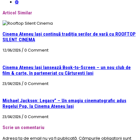
Articol Similar
Cinema Ateneu Iași continuă tradiția serilor de vară cu ROOFTOP
SILENT CINEMA
/
0 Comment
12/06/2026
Cinema Ateneu Iași lansează Book-to-Screen – un nou club de
film & carte, în parteneriat cu Cărturești Iași
/
0 Comment
23/04/2026
Michael Jackson: Legacy” – Un omagiu cinematografic adus
Regelui Pop, la Cinema Ateneu Iași
/
0 Comment
23/04/2026
Scrie un comentariu
Adresa ta de email nu va fi publicată.
Câmpurile obligatorii sunt