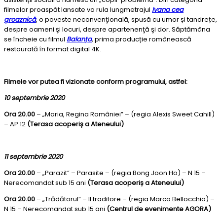
filmelor proaspăt lansate va rula lungmetrajul
Ivana cea
groaznică
, o poveste neconvenţională, spusă cu umor și tandrețe,
despre oameni şi locuri, despre apartenenţă şi dor. Săptămâna
se încheie cu filmul
Balanța
, prima producție românească
restaurată în format digital 4K.
Filmele vor putea fi vizionate conform programului, astfel:
10 septembrie 2020
Ora 20.00
– „Maria, Regina României” – (regia Alexis Sweet Cahill)
– AP 12
(Terasa acoperiș a Ateneului)
11 septembrie 2020
Ora 20.00
– „Parazit” – Parasite – (regia Bong Joon Ho) – N 15 –
Nerecomandat sub 15 ani
(Terasa acoperiș a Ateneului)
Ora 20.00
– „Trădătorul” – Il traditore – (regia Marco Bellocchio) –
N 15 – Nerecomandat sub 15 ani
(Centrul de evenimente AGORA)