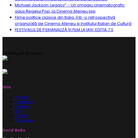
Michael Jackson: Legacy” – Un omagiu cinematografic
adus Regelui Pop, la Cinema Ateneu Iași
Filme politice clasice din Italia, într-o retrospectivă
organizată de Cinema Ateneu și Institutul Italian de Cultură
FESTIVALUL DE PSIHANALIZĂ ȘI FILM LA IAȘI, EDIȚIA 7.0
Cinematograf din rețeaua
Utile
Program
Evenimente
Parteneri
Blog
Contact
Contul meu
Social Media