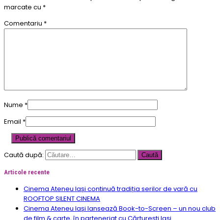
marcate cu
*
Comentariu
*
Nume
*
Email
*
Caută după:
Articole recente
Cinema Ateneu Iași continuă tradiția serilor de vară cu
ROOFTOP SILENT CINEMA
Cinema Ateneu Iași lansează Book-to-Screen – un nou club
de film & carte, în parteneriat cu Cărturești Iași