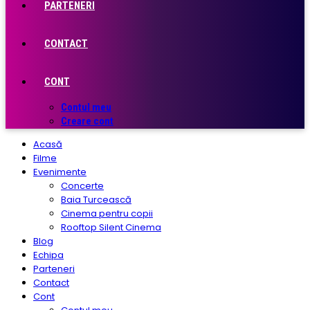
PARTENERI
CONTACT
CONT
Contul meu
Creare cont
Acasă
Filme
Evenimente
Concerte
Baia Turcească
Cinema pentru copii
Rooftop Silent Cinema
Blog
Echipa
Parteneri
Contact
Cont