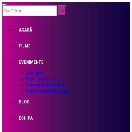
ACASĂ
FILME
EVENIMENTE
Concerte
Baia Turcească
Cinema pentru copii
Rooftop Silent Cinema
BLOG
ECHIPA