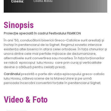
Cinema:
Cinema Ateneu
Sinopsis
Proiecție specială în cadrul Festivalului FILMIKON
În anii ’50, conducătorii bisericii Greco-Catolice sunt arestați și
închiși în penitenciarul de la Sighet. Regimul sovietic interzice
existența altei biserici în afara celei ortodoxe. În fața chinurilor și
unora dintre cele mai perfide mijloace de dezumanizare,
alternativele sunt convertirea sau moartea. În fața torționarilor
se ridică episcopul Iuliu Hossu care prin curaj și verticalitate
devine o călăuză pentru ceilalți preoți.
Cardinalul
prezintă o parte din viața episcopului greco-catolic
Iuliu Hossu, câteva scene de la Marea Unire și pe urmă
perioada încercării convertirii forțate în penitenciarul Sighet.
Video & Foto