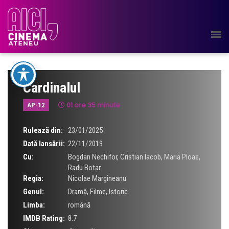
Cardinalul
01 ore 35 minute
AP-12
Rulează din:
23/01/2025
Dată lansării:
22/11/2019
Cu:
Bogdan Nechifor
,
Cristian Iacob
,
Maria Ploae
,
Radu Botar
Regia:
Nicolae Margineanu
Genul:
Dramă
,
Filme
,
Istoric
Limba:
română
IMDB Rating:
8.7