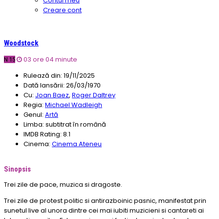
Contul meu
Creare cont
Woodstock
03 ore 04 minute
N 15
Rulează din:
19/11/2025
Dată lansării:
26/03/1970
Cu:
Joan Baez
,
Roger Daltrey
Regia:
Michael Wadleigh
Genul:
Artă
Limba:
subtitrat în română
IMDB Rating:
8.1
Cinema:
Cinema Ateneu
Sinopsis
Trei zile de pace, muzica si dragoste.
Trei zile de protest politic si antirazboinic pasnic, manifestat prin
sunetul live al unora dintre cei mai iubiti muzicieni si cantareti ai