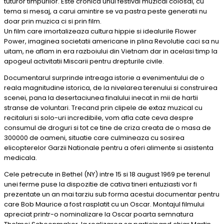
tuturor timpurilor. Este cronica unui festival muzical colosal, cu
tema si mesaj, a carui amintire se va pastra peste generatii nu
doar prin muzica ci si prin film.
Un film care imortalizeaza cultura hippie si idealurile Flower
Power, imaginea societatii americane in plina Revolutie caci sa nu
uitam, ne aflam in era razboiului din Vietnam dar in acelasi timp la
apogeul activitatii Miscarii pentru drepturile civile.
Documentarul surprinde intreaga istorie a evenimentului de o
reala magnitudine istorica, de la nivelarea terenului si construirea
scenei, pana la desertaciunea finalului inecat in mii de hartii
stranse de voluntari. Trecand prin clipele de extaz muzical cu
recitaluri si solo-uri incredibile, vom afla cate ceva despre
consumul de droguri si tot ce tine de criza creata de o masa de
300000 de oameni, situatie care culmineaza cu sosirea
elicopterelor Garzii Nationale pentru a oferi alimente si asistenta
medicala.
Cele petrecute in Bethel (NY) intre 15 si 18 august 1969 pe terenul
unei ferme puse la dispozitie de cativa tineri entuziasti vor fi
prezentate un an mai tarziu sub forma acestui documentar pentru
care Bob Maurice a fost rasplatit cu un Oscar. Montajul filmului
apreciat printr-o nominalizare la Oscar poarta semnatura