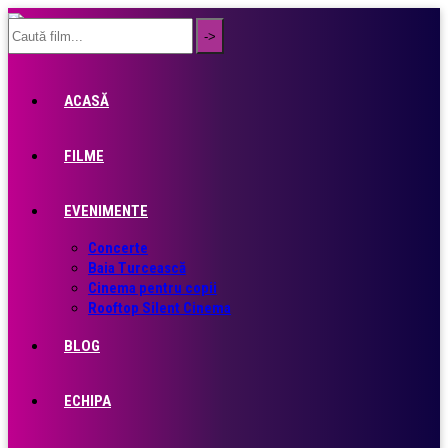
ACASĂ
FILME
EVENIMENTE
Concerte
Baia Turcească
Cinema pentru copii
Rooftop Silent Cinema
BLOG
ECHIPA