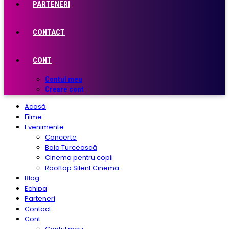
PARTENERI
CONTACT
CONT
Contul meu
Creare cont
Acasă
Filme
Evenimente
Concerte
Baia Turcească
Cinema pentru copii
Rooftop Silent Cinema
Blog
Echipa
Parteneri
Contact
Cont