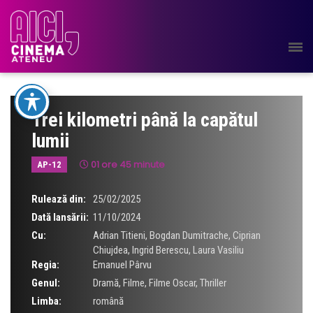
Trei kilometri până la capătul
lumii
01 ore 45 minute
AP-12
Rulează din:
25/02/2025
Dată lansării:
11/10/2024
Cu:
Adrian Titieni
,
Bogdan Dumitrache
,
Ciprian
Chiujdea
,
Ingrid Berescu
,
Laura Vasiliu
Regia:
Emanuel Pârvu
Genul:
Dramă
,
Filme
,
Filme Oscar
,
Thriller
Limba:
română