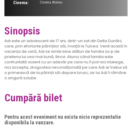
Cinema:
Cinema Ateneu
Sinopsis
Adi este un adolescent de 17 ani, dintr-un sat din Delta Dunării,
care, prin eforturile părinților săi, învață la Tulcea. Venit acasă în
vacanța de vară, Adi se simte bine alături de familia sa și de
prietena lui cea mai bună, Ilinca. Atunci când familia este
confruntată violent cu un adevăr pe care nu îl pot nici ințelege,
nici accepta, dragostea necondiționată pe care Adi ar trebui să
o primească de la părinții săi dispare brusc, iar lui Adi îi rămâne
o singură soluție.
Cumpără bilet
Pentru acest eveniment nu exista nicio reprezentatie
disponibila la vanzare.