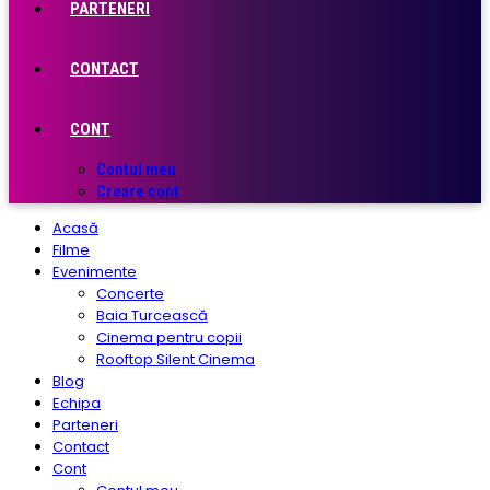
PARTENERI
CONTACT
CONT
Contul meu
Creare cont
Acasă
Filme
Evenimente
Concerte
Baia Turcească
Cinema pentru copii
Rooftop Silent Cinema
Blog
Echipa
Parteneri
Contact
Cont