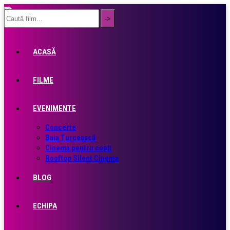
ACASĂ
FILME
EVENIMENTE
Concerte
Baia Turcească
Cinema pentru copii
Rooftop Silent Cinema
BLOG
ECHIPA