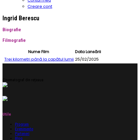
Contul meu
Creare cont
Ingrid Berescu
Biografie
Filmografie
Nume Film
Data Lansării
Trei kilometri până la capătul lumii
25/02/2025
Cinematograf din rețeaua
Utile
Program
Evenimente
Parteneri
Blog