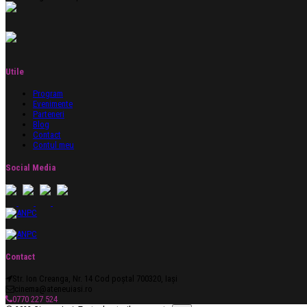
Utile
Program
Evenimente
Parteneri
Blog
Contact
Contul meu
Social Media
Contact
Str. Ion Creanga, Nr. 14 Cod poștal 700320, Iași
cinema@ateneuiasi.ro
0770 227 524