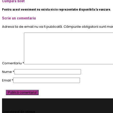
Cumpără bilet
Pentru acest eveniment nu exista nicio reprezentatie disponibila la vanzare.
Scrie un comentariu
Adresa ta de email nu va fi publicată.
Câmpurile obligatorii sunt ma
Comentariu
*
Nume
*
Email
*
Cinematograf din rețeaua