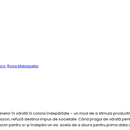
oro
,
Rosa Malagueta
oanelor în vârstă în colonii îndepărtate – un mod de a stimula product
Amazon, refuză destinul impus de societate. Când pragul de vârstă pen
on pentru a-și îndeplini un vis: acela de a zbura pentru prima data 