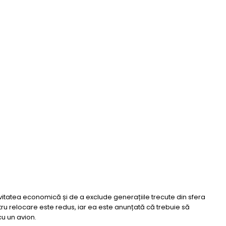
ivitatea economică și de a exclude generațiile trecute din sfera
tru relocare este redus, iar ea este anunțată că trebuie să
cu un avion.