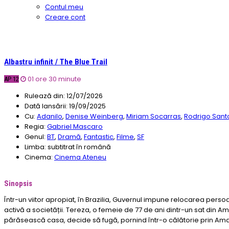
Contul meu
Creare cont
Albastru infinit / The Blue Trail
01 ore 30 minute
AP 12
Rulează din:
12/07/2026
Dată lansării:
19/09/2025
Cu:
Adanilo
,
Denise Weinberg
,
Miriam Socarras
,
Rodrigo Sant
Regia:
Gabriel Mascaro
Genul:
BT
,
Dramă
,
Fantastic
,
Filme
,
SF
Limba:
subtitrat în română
Cinema:
Cinema Ateneu
Sinopsis
Într-un viitor apropiat, în Brazilia, Guvernul impune relocarea pers
activă a societății. Tereza, o femeie de 77 de ani dintr-un sat din 
părăsească casa, decide să fugă, pornind într-o călătorie prin Amaz