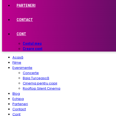
PARTENERI
CONTACT
CONT
Contul meu
Creare cont
Acasă
Filme
Evenimente
Concerte
Baia Turcească
Cinema pentru copii
Rooftop Silent Cinema
Blog
Echipa
Parteneri
Contact
Cont