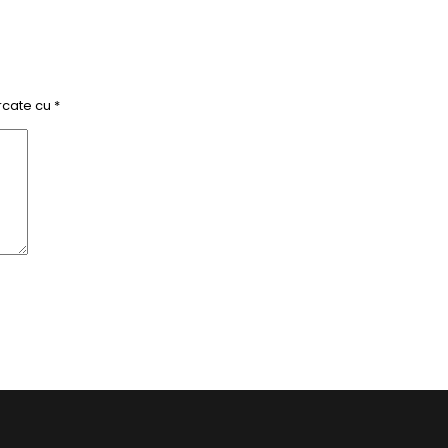
rcate cu
*