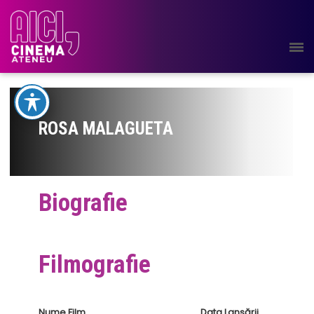
ROSA MALAGUETA
Biografie
Filmografie
Nume Film
Data Lansării