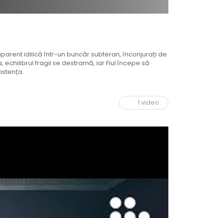
parent idilică într-un buncăr subteran, înconjurați de
, echilibrul fragil se destramă, iar Fiul începe să
istența.
1 video