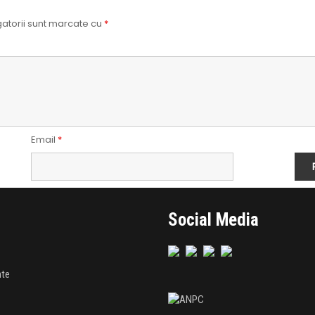
atorii sunt marcate cu
*
Email
*
Social Media
nte