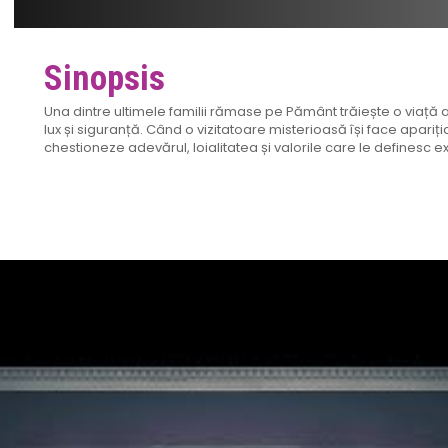
Sinopsis
Una dintre ultimele familii rămase pe Pământ trăiește o viață a
lux și siguranță. Când o vizitatoare misterioasă își face apariția
chestioneze adevărul, loialitatea și valorile care le definesc ex