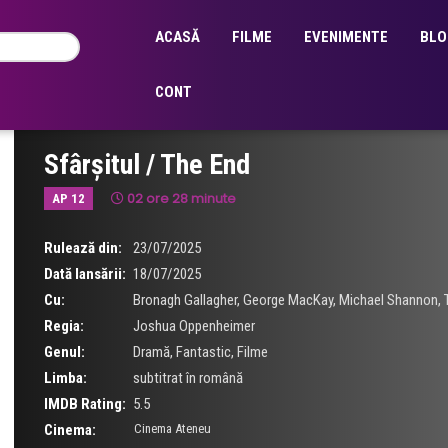
ACASĂ
FILME
EVENIMENTE
BLO
CONT
Sfârșitul / The End
02 ore 28 minute
AP 12
Rulează din:
23/07/2025
Dată lansării:
18/07/2025
Cu:
Bronagh Gallagher
,
George MacKay
,
Michael Shannon
,
Regia:
Joshua Oppenheimer
Genul:
Dramă
,
Fantastic
,
Filme
Limba:
subtitrat în română
IMDB Rating:
5.5
Cinema:
Cinema Ateneu