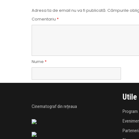
Adresa ta de email nu va fi publicată.
Câmpurile oblig
Comentariu
*
Nume
*
Utile
Cinematograf din rețeaua
Program
Evenime
Parteneri