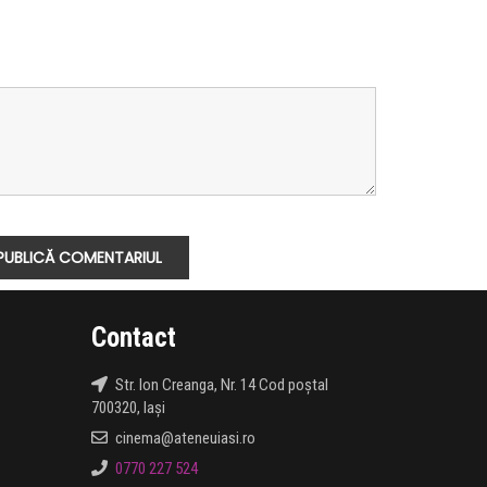
Contact
Str. Ion Creanga, Nr. 14 Cod poștal
700320, Iași
cinema@ateneuiasi.ro
0770 227 524