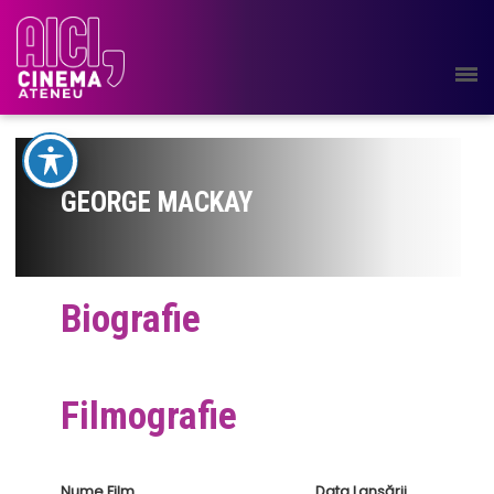
GEORGE MACKAY
Biografie
Filmografie
Nume Film
Data Lansării