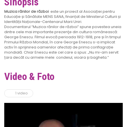
Sinopsis
Muzica rănilor de război
este un proiect al Asociației pentru
Educație și Sănătate MENS SANA, finanțat de Ministerul Culturii și
Identității Naționale-Centenarul Marii Uniri.
Documentarul “Muzica rănilor de război” spune povestea uneia
dintre cele mai importante prezenţe din cultura românească:
George Enescu. Filmul evocă perioada 1912-1918, pre și în timpul
Primului Război Mondial, în care George Enescu s-a implicat
activ în sprijinirea oamenilor afectați de prima conflagrație
mondială. Chiar Enescu este cel care a spus: „Nu mi-am servit
țara decât cu armele mele: condeiul, vioara și bagheta.”
Video & Foto
1 video