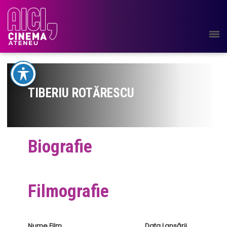
TIBERIU ROTĂRESCU
Biografie
Filmografie
Nume Film
Data Lansării