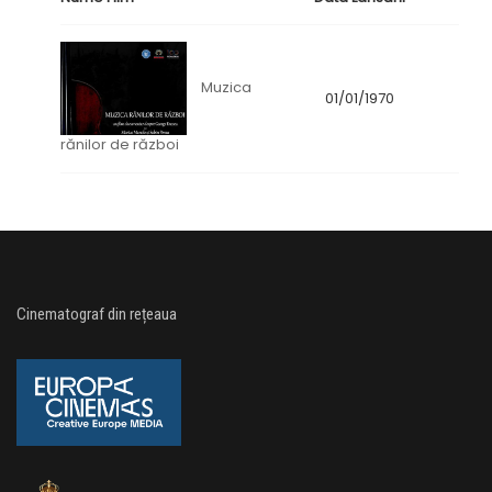
Muzica
01/01/1970
rănilor de război
Cinematograf din rețeaua