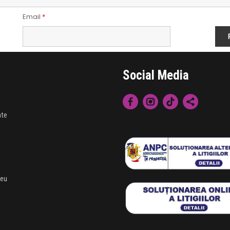
Email
*
Social Media
nte
meu