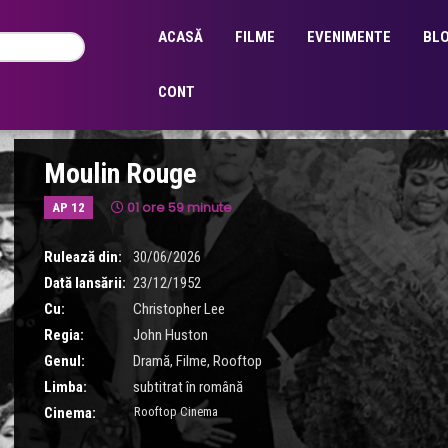
ACASĂ
FILME
EVENIMENTE
BL
CONT
Moulin Rouge
01 ore 59 minute
AP 12
Rulează din:
30/06/2026
Dată lansării:
23/12/1952
Cu:
Christopher Lee
Regia:
John Huston
Genul:
Dramă
,
Filme
,
Rooftop
Limba:
subtitrat în română
Cinema:
Rooftop Cinema