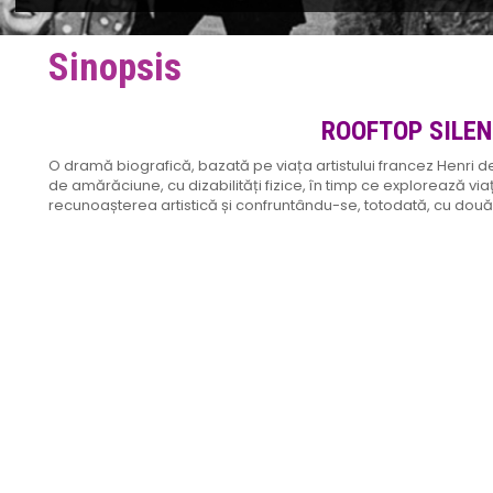
Sinopsis
ROOFTOP SILE
O dramă biografică, bazată pe viața artistului francez Henri de
de amărăciune, cu dizabilități fizice, în timp ce explorează vi
recunoașterea artistică și confruntându-se, totodată, cu două p