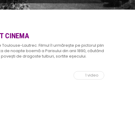
NT CINEMA
 Toulouse-Lautrec. Filmul îl urmărește pe pictorul plin
ața de noapte boemă a Parisului din anii 1890, căutând
ovești de dragoste tulburi, sortite eșecului.
1 video