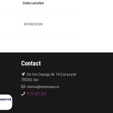
Data Lansării
30/06/2026
Contact
Str. Ion Creanga, Nr. 14 Cod poștal
700320, Iași
cinema@ateneuiasi.ro
0770 227 524