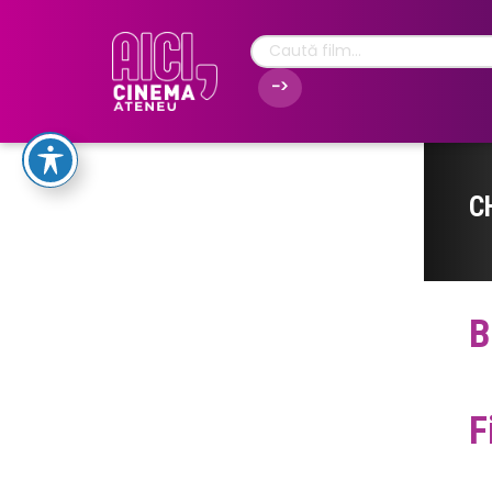
C
B
F