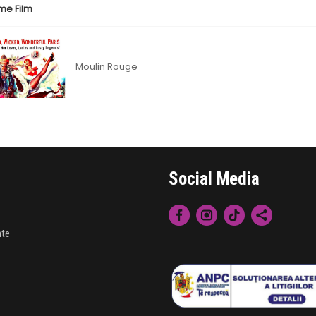
me Film
Moulin Rouge
Social Media
nte