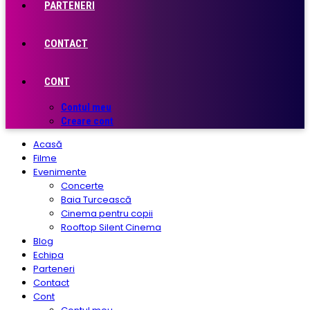
PARTENERI
CONTACT
CONT
Contul meu
Creare cont
Acasă
Filme
Evenimente
Concerte
Baia Turcească
Cinema pentru copii
Rooftop Silent Cinema
Blog
Echipa
Parteneri
Contact
Cont