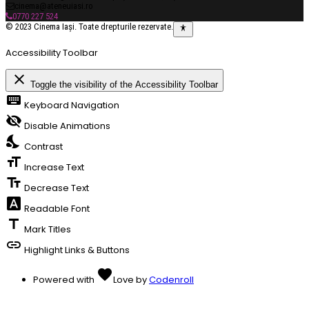
cinema@ateneuiasi.ro
0770 227 524
© 2023 Cinema Iași. Toate drepturile rezervate.
Accessibility Toolbar
close
Toggle the visibility of the Accessibility Toolbar
keyboard
Keyboard Navigation
visibility_off
Disable Animations
nights_stay
Contrast
format_size
Increase Text
text_fields
Decrease Text
font_download
Readable Font
title
Mark Titles
link
Highlight Links & Buttons
favorite
Powered with
Love
by
Codenroll