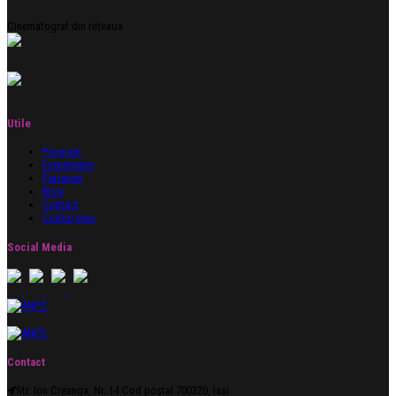
Cinematograf din rețeaua
Utile
Program
Evenimente
Parteneri
Blog
Contact
Contul meu
Social Media
Contact
Str. Ion Creanga, Nr. 14 Cod poștal 700320, Iași