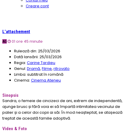
Contul meu
Creare cont
L’attachement
01 ore 45 minute
AG
Rulează din:
25/03/2026
Dată lansării:
25/03/2026
Regia:
Carine Tardieu
Genul:
Dramă
,
Filme
,
ritrovato
Limba:
subtitrat în română
Cinema:
Cinema Ateneu
Sinopsis
Sandra, o femeie de cincizeci de ani, extrem de independentă,
ajunge brusc și fără voia ei să împartă intimitatea vecinului de
palier și a celor doi copii ai săi. În mod neașteptat, se atașează
treptat de această familie adoptivă.
Video & Foto