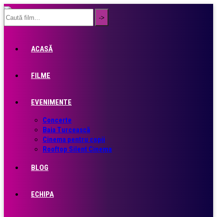
ACASĂ
FILME
EVENIMENTE
Concerte
Baia Turcească
Cinema pentru copii
Rooftop Silent Cinema
BLOG
ECHIPA