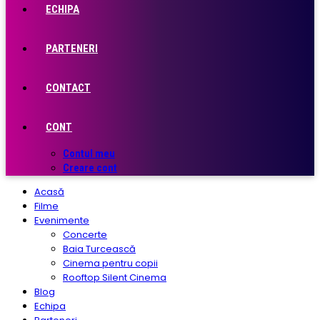
ECHIPA
PARTENERI
CONTACT
CONT
Contul meu
Creare cont
Acasă
Filme
Evenimente
Concerte
Baia Turcească
Cinema pentru copii
Rooftop Silent Cinema
Blog
Echipa