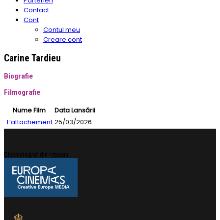
Parteneri
Contact
Cont
Contul meu
Creare cont
Carine Tardieu
Biografie
Filmografie
Nume Film
Data Lansării
L’attachement
25/03/2026
Cinematograf din rețeaua