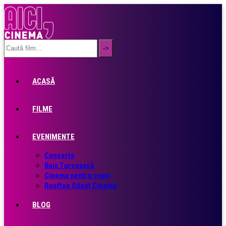
ACASĂ
FILME
EVENIMENTE
Concerte
Baia Turcească
Cinema pentru copii
Rooftop Silent Cinema
BLOG