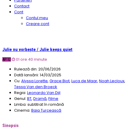
Parteneri
Contact
Cont
Contul meu
Creare cont
Julie nu vorbește / Julie keeps quiet
01 ore 40 minute
AP 12
Rulează din:
20/06/2026
Dată lansării:
14/03/2025
Cu:
Alyssa Lorette
,
Grace Biot
,
Luca de Maar
,
Noah Lecloux
,
Tessa Van den Broeck
Regia:
Leonardo Van Dijl
Genul:
BT
,
Dramă
,
Filme
Limba:
subtitrat în română
Cinema:
Baia Turcească
Sinopsis