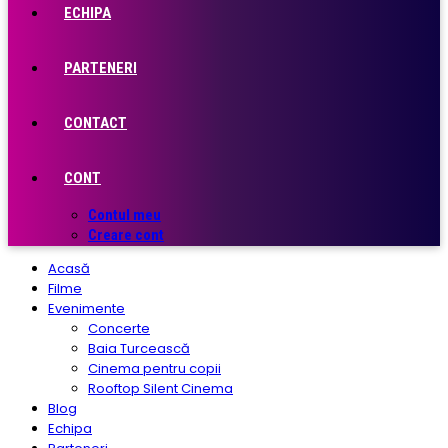
ECHIPA
PARTENERI
CONTACT
CONT
Contul meu
Creare cont
Acasă
Filme
Evenimente
Concerte
Baia Turcească
Cinema pentru copii
Rooftop Silent Cinema
Blog
Echipa