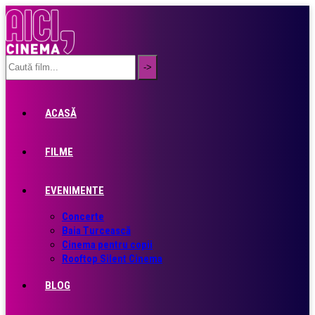
ACASĂ
FILME
EVENIMENTE
Concerte
Baia Turcească
Cinema pentru copii
Rooftop Silent Cinema
BLOG