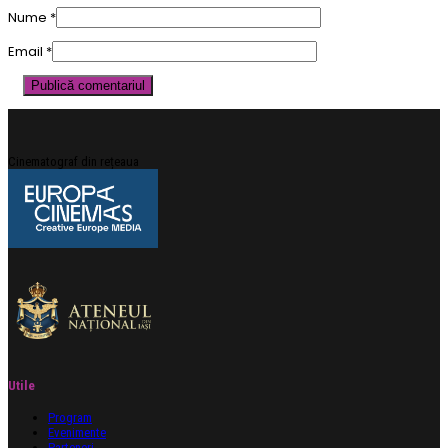
Nume
*
Email
*
Cinematograf din rețeaua
Utile
Program
Evenimente
Parteneri