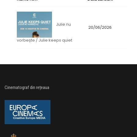
Julie nu
20/06/2026
vorbește / Julie keeps quiet
Cinematograf din rețeaua