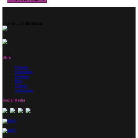
Cinematograf din rețeaua
Utile
Program
Evenimente
Parteneri
Blog
Contact
Contul meu
Social Media