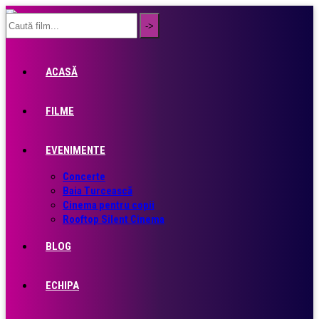
ACASĂ
FILME
EVENIMENTE
Concerte
Baia Turcească
Cinema pentru copii
Rooftop Silent Cinema
BLOG
ECHIPA