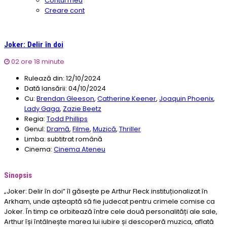
Contul meu
Creare cont
Joker: Delir în doi
02 ore 18 minute
Rulează din:
12/10/2024
Dată lansării:
04/10/2024
Cu:
Brendan Gleeson
,
Catherine Keener
,
Joaquin Phoenix
,
Lady Gaga
,
Zazie Beetz
Regia:
Todd Phillips
Genul:
Dramă
,
Filme
,
Muzică
,
Thriller
Limba:
subtitrat română
Cinema:
Cinema Ateneu
Sinopsis
„Joker: Delir în doi” îl găsește pe Arthur Fleck instituționalizat în
Arkham, unde așteaptă să fie judecat pentru crimele comise ca
Joker. În timp ce orbitează între cele două personalități ale sale,
Arthur își întâlnește marea lui iubire și descoperă muzica, aflată