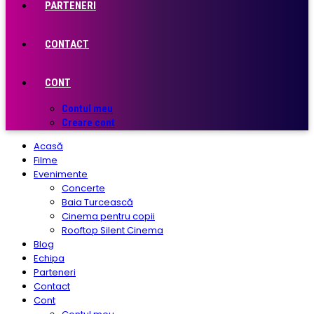
PARTENERI
CONTACT
CONT
Contul meu
Creare cont
Acasă
Filme
Evenimente
Concerte
Baia Turcească
Cinema pentru copii
Rooftop Silent Cinema
Blog
Echipa
Parteneri
Contact
Cont