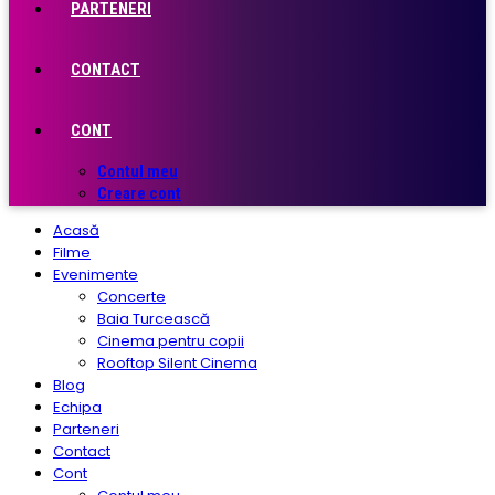
PARTENERI
CONTACT
CONT
Contul meu
Creare cont
Acasă
Filme
Evenimente
Concerte
Baia Turcească
Cinema pentru copii
Rooftop Silent Cinema
Blog
Echipa
Parteneri
Contact
Cont