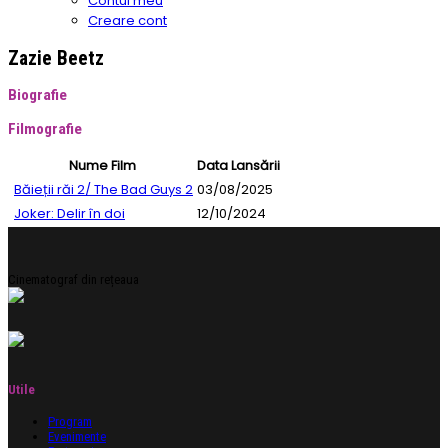
Contul meu
Creare cont
Zazie Beetz
Biografie
Filmografie
Nume Film
Data Lansării
Băieții răi 2/ The Bad Guys 2
03/08/2025
Joker: Delir în doi
12/10/2024
Cinematograf din rețeaua
Utile
Program
Evenimente