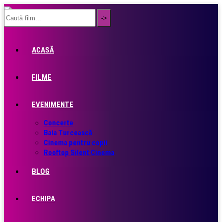
ACASĂ
FILME
EVENIMENTE
Concerte
Baia Turcească
Cinema pentru copii
Rooftop Silent Cinema
BLOG
ECHIPA