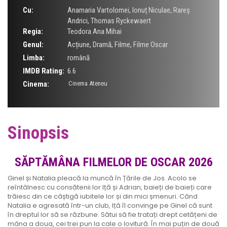
Cu:
Anamaria Vartolomei
,
Ionuț Niculae
,
Rareș
Andrici
,
Thomas Ryckewaert
Regia:
Teodora Ana Mihai
Genul:
Acțiune
,
Dramă
,
Filme
,
Filme Oscar
Limba:
română
IMDB Rating:
6.6
Cinema:
Cinema Ateneu
Sinopsis
SĂPTĂMÂNA FILMELOR DE OSCAR 2026
Ginel și Natalia pleacă la muncă în Țările de Jos. Acolo se
reîntâlnesc cu consătenii lor Iță și Adrian, baieți de baieți care
trăiesc din ce câștigă iubitele lor și din mici șmenuri. Când
Natalia e agresată într-un club, Iță îl convinge pe Ginel că sunt
în dreptul lor să se răzbune. Sătui să fie tratați drept cetățeni de
mâna a doua, cei trei pun la cale o lovitură. În mai puțin de două