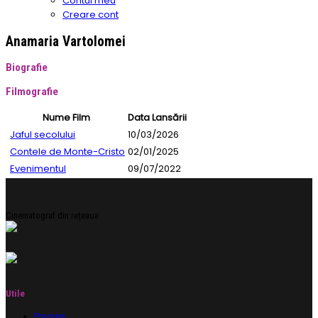
Contul meu
Creare cont
Anamaria Vartolomei
Biografie
Filmografie
Nume Film
Data Lansării
Jaful secolului
10/03/2026
Contele de Monte-Cristo
02/01/2025
Evenimentul
09/07/2022
Cinematograf din rețeaua
Utile
Program