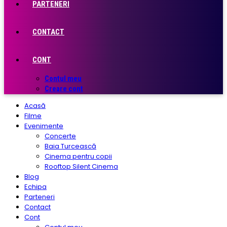
PARTENERI
CONTACT
CONT
Contul meu
Creare cont
Acasă
Filme
Evenimente
Concerte
Baia Turcească
Cinema pentru copii
Rooftop Silent Cinema
Blog
Echipa
Parteneri
Contact
Cont