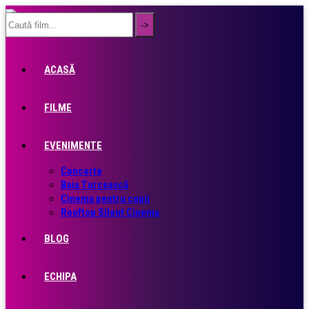
ACASĂ
FILME
EVENIMENTE
Concerte
Baia Turcească
Cinema pentru copii
Rooftop Silent Cinema
BLOG
ECHIPA