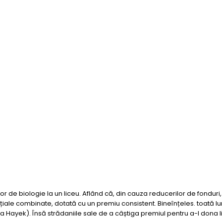
r de biologie la un liceu. Aflând că, din cauza reducerilor de fonduri,
ale combinate, dotată cu un premiu consistent. Bineînțeles. toată lum
a Hayek). Însă strădaniile sale de a câștiga premiul pentru a-l dona liceu