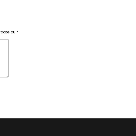
rcate cu
*