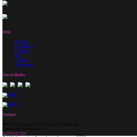
Utile
Program
Evenimente
Parteneri
Blog
Contact
Contul meu
Social Media
Contact
Str. Ion Creanga, Nr. 14 Cod poștal 700320, Iași
cinema@ateneuiasi.ro
0770 227 524