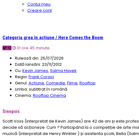
Contul meu
Creare cont
Categoria grea în acțiune / Here Comes the Boom
01 ore 45 minute
AP 12
Rulează din:
25/07/2026
Dată lansării:
23/11/2012
Cu:
Kevin James
,
Salma Hayek
Regia:
Frank Coraci
Genul:
Acțiune
,
Comedie
,
Filme
,
Rooftop
Limba:
subtitrat în română
Cinema:
Rooftop Cinema
Sinopsis
Scott Voss (interpretat de Kevin James) are 42 de ani și este profeso
decide să acționeze. Cum ? Participând la o competiție de arte mați
muzică (interpretat de Henry Winkler ) și asistenta școlii, Bella (Salm