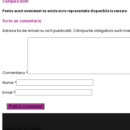
Cumpără bilet
Pentru acest eveniment nu exista nicio reprezentatie disponibila la vanzare.
Scrie un comentariu
Adresa ta de email nu va fi publicată.
Câmpurile obligatorii sunt ma
Comentariu
*
Nume
*
Email
*
Cinematograf din rețeaua