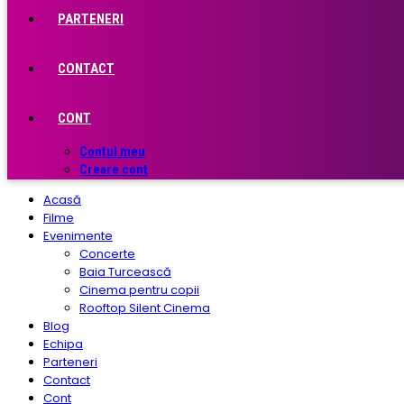
PARTENERI
CONTACT
CONT
Contul meu
Creare cont
Acasă
Filme
Evenimente
Concerte
Baia Turcească
Cinema pentru copii
Rooftop Silent Cinema
Blog
Echipa
Parteneri
Contact
Cont