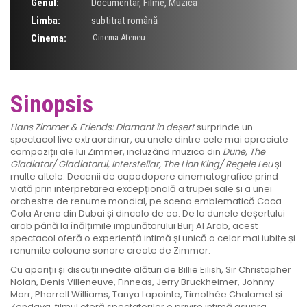
Genul:
Documentar
,
Filme
,
Muzică
Limba:
subtitrat română
Cinema:
Cinema Ateneu
Sinopsis
Hans Zimmer & Friends: Diamant în deșert
surprinde un
spectacol live extraordinar, cu unele dintre cele mai apreciate
compoziții ale lui Zimmer, incluzând muzica din
Dune, The
Gladiator/ Gladiatorul, Interstellar, The Lion King/ Regele Leu
și
multe altele. Decenii de capodopere cinematografice prind
viață prin interpretarea excepțională a trupei sale și a unei
orchestre de renume mondial, pe scena emblematică Coca-
Cola Arena din Dubai și dincolo de ea. De la dunele deșertului
arab până la înălțimile impunătorului Burj Al Arab, acest
spectacol oferă o experiență intimă și unică a celor mai iubite și
renumite coloane sonore create de Zimmer.
Cu apariții și discuții inedite alături de Billie Eilish, Sir Christopher
Nolan, Denis Villeneuve, Finneas, Jerry Bruckheimer, Johnny
Marr, Pharrell Williams, Tanya Lapointe, Timothée Chalamet și
Zendaya, filmul oferă spectatorilor o privire intimă asupra