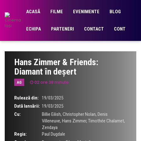
ACASĂ
FILME
EVENIMENTE
BLOG
ECHIPA
PARTENERI
CONTACT
CONT
Hans Zimmer & Friends:
Diamant în deșert
02 ore 38 minute
AG
Rulează din:
19/03/2025
Dată lansării:
19/03/2025
Cu:
Billie Eilish
,
Christopher Nolan
,
Denis
Villeneuve
,
Hans Zimmer
,
Timothée Chalamet
,
Zendaya
Regia:
Paul Dugdale