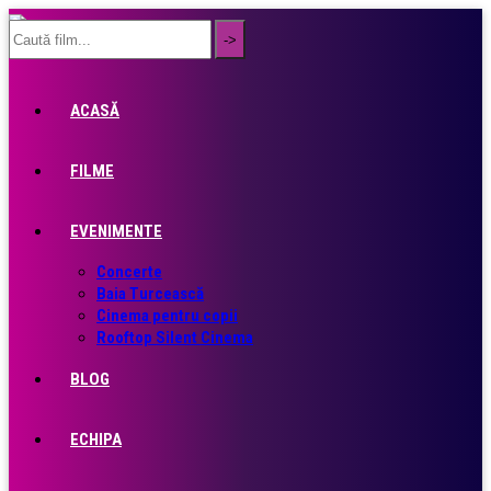
ACASĂ
FILME
EVENIMENTE
Concerte
Baia Turcească
Cinema pentru copii
Rooftop Silent Cinema
BLOG
ECHIPA