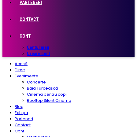
PARTENERI
CONTACT
CONT
Contul meu
Creare cont
Acasă
Filme
Evenimente
Concerte
Baia Turcească
Cinema pentru copii
Rooftop Silent Cinema
Blog
Echipa
Parteneri
Contact
Cont