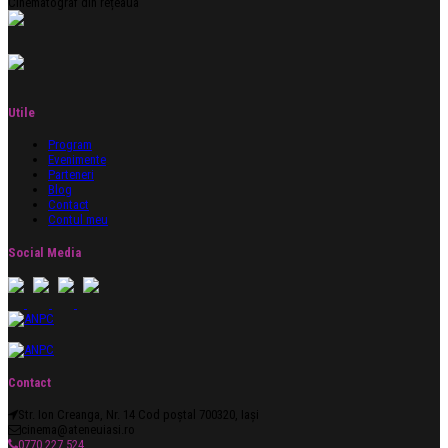
Cinematograf din rețeaua
Utile
Program
Evenimente
Parteneri
Blog
Contact
Contul meu
Social Media
Contact
Str. Ion Creanga, Nr. 14 Cod poștal 700320, Iași
cinema@ateneuiasi.ro
0770 227 524