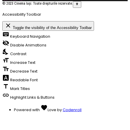
© 2023 Cinema Iași. Toate drepturile rezervate.
Accessibility Toolbar
close
Toggle the visibility of the Accessibility Toolbar
keyboard
Keyboard Navigation
visibility_off
Disable Animations
nights_stay
Contrast
format_size
Increase Text
text_fields
Decrease Text
font_download
Readable Font
title
Mark Titles
link
Highlight Links & Buttons
favorite
Powered with
Love
by
Codenroll