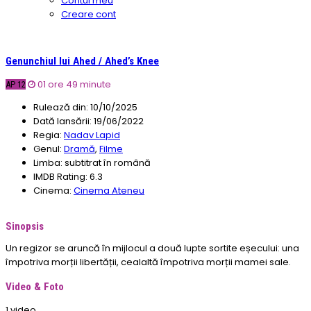
Contul meu
Creare cont
Genunchiul lui Ahed / Ahed’s Knee
01 ore 49 minute
AP 12
Rulează din:
10/10/2025
Dată lansării:
19/06/2022
Regia:
Nadav Lapid
Genul:
Dramă
,
Filme
Limba:
subtitrat în română
IMDB Rating:
6.3
Cinema:
Cinema Ateneu
Sinopsis
Un regizor se aruncă în mijlocul a două lupte sortite eșecului: una
împotriva morții libertății, cealaltă împotriva morții mamei sale.
Video & Foto
1 video