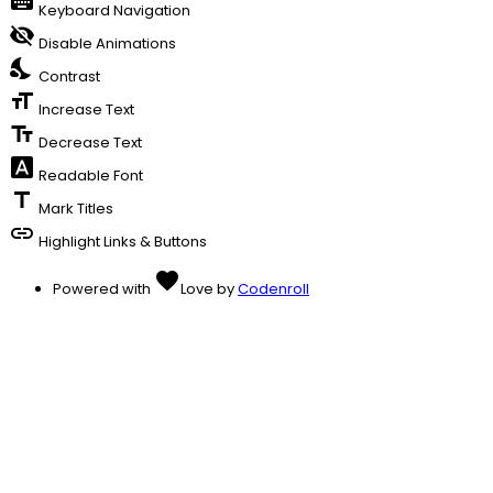
keyboard
Keyboard Navigation
visibility_off
Disable Animations
nights_stay
Contrast
format_size
Increase Text
text_fields
Decrease Text
font_download
Readable Font
title
Mark Titles
link
Highlight Links & Buttons
favorite
Powered with
Love
by
Codenroll