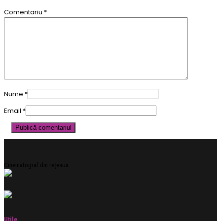
Comentariu
*
Nume
*
Email
*
Cinematograf din rețeaua
Utile