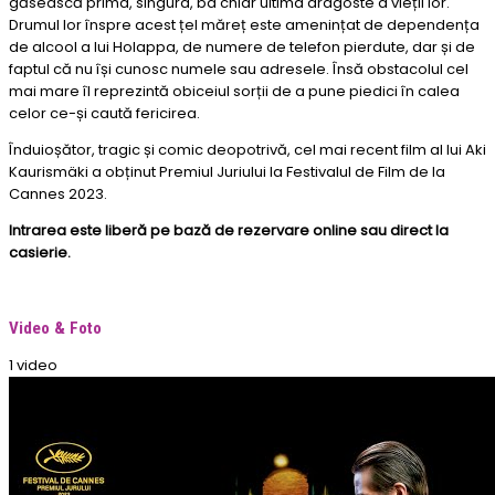
găsească prima, singura, ba chiar ultima dragoste a vieții lor.
Drumul lor înspre acest țel măreț este amenințat de dependența
de alcool a lui Holappa, de numere de telefon pierdute, dar și de
faptul că nu își cunosc numele sau adresele. Însă obstacolul cel
mai mare îl reprezintă obiceiul sorții de a pune piedici în calea
celor ce-și caută fericirea.
Înduioșător, tragic și comic deopotrivă, cel mai recent film al lui Aki
Kaurismäki a obținut Premiul Juriului la Festivalul de Film de la
Cannes 2023.
Intrarea este liberă pe bază de rezervare online sau direct la
casierie.
Video & Foto
1 video