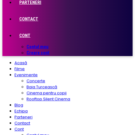
PARTENERI
CONTACT
CONT
Contul meu
Creare cont
Acasă
Filme
Evenimente
Concerte
Baia Turcească
Cinema pentru copii
Rooftop Silent Cinema
Blog
Echipa
Parteneri
Contact
Cont