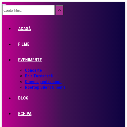
ACASĂ
FILME
EVENIMENTE
Concerte
Baia Turcească
Cinema pentru copii
Rooftop Silent Cinema
BLOG
ECHIPA