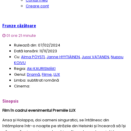
Contul meu
Creare cont
Frunze căzătoare
01 ore 21 minute
Rulează din:
07/02/2024
Dată lansării:
11/11/2023
Cu:
Alma PÖYSTI
,
Janne HYYTIÄINEN
,
Jussi VATANEN
,
Nuppu
KOIVU
Regia:
Aki KAURISMÄKI
Genul:
Dramă
,
Filme
,
LUX
Limba:
subtitrat română
Cinema:
Sinopsis
Film în cadrul evenimentul Premiile LUX
Ansa și Holappa, doi oameni singuratici, se întâlnesc din
întâmplare într-o noapte pe străzile din Helsinki și încearcă să își