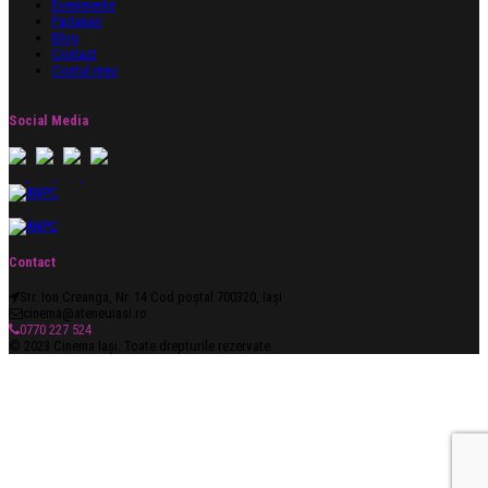
Evenimente
Parteneri
Blog
Contact
Contul meu
Social Media
Contact
Str. Ion Creanga, Nr. 14 Cod poștal 700320, Iași
cinema@ateneuiasi.ro
0770 227 524
© 2023 Cinema Iași. Toate drepturile rezervate.