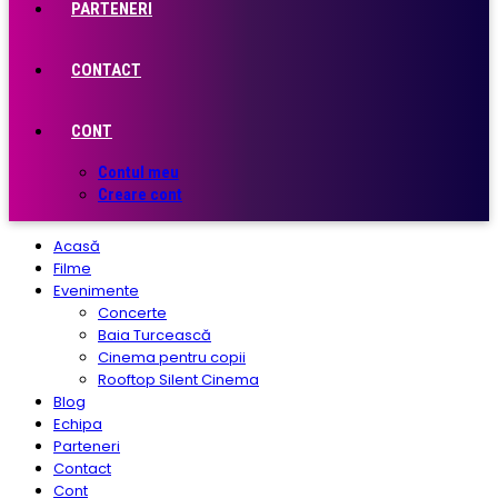
PARTENERI
CONTACT
CONT
Contul meu
Creare cont
Acasă
Filme
Evenimente
Concerte
Baia Turcească
Cinema pentru copii
Rooftop Silent Cinema
Blog
Echipa
Parteneri
Contact
Cont