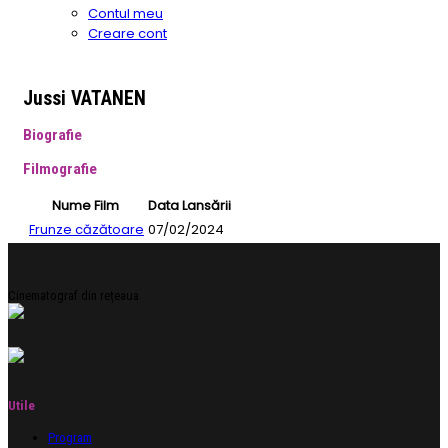
Contul meu
Creare cont
Jussi VATANEN
Biografie
Filmografie
Nume Film
Data Lansării
Frunze căzătoare
07/02/2024
Cinematograf din rețeaua
Utile
Program