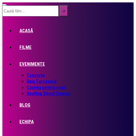
ACASĂ
FILME
EVENIMENTE
Concerte
Baia Turcească
Cinema pentru copii
Rooftop Silent Cinema
BLOG
ECHIPA