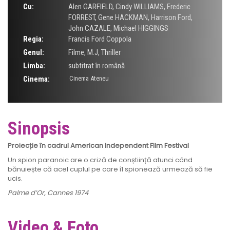
Cu:
Alen GARFIELD
,
Cindy WILLIAMS
,
Frederic
FORREST
,
Gene HACKMAN
,
Harrison Ford
,
John CAZALE
,
Michael HIGGINGS
Regia:
Francis Ford Coppola
Genul:
Filme
,
M.J
,
Thriller
Limba:
subtitrat în română
Cinema:
Cinema Ateneu
Sinopsis
Proiecție în cadrul American Independent Film Festival
Un spion paranoic are o criză de conștiință atunci când
bănuiește că acel cuplul pe care îl spionează urmează să fie
ucis.
Palme d’Or, Cannes 1974
Video & Foto