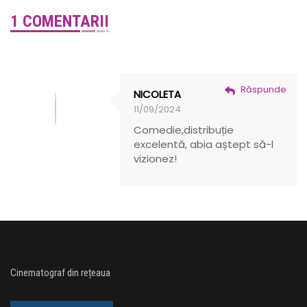
1 COMENTARII
Răspunde
NICOLETA
11/09/2024
Comedie,distribuție
excelentă, abia aștept să-l
vizionez!
Cinematograf din rețeaua