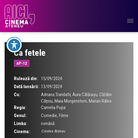
Ca fetele
AP-12
Rulează din:
15/09/2024
Dată lansării:
13/09/2024
Cu:
Adriana Trandafir
,
Aura Călărașu
,
Cătălin
Cățoiu
,
Maia Morgenstern
,
Marian Râlea
Regia:
Camelia Popa
Genul:
Comedie
,
Filme
Limba:
română
Cinema:
Cinema Ateneu