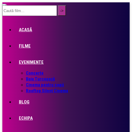
ACASĂ
FILME
EVENIMENTE
Concerte
Baia Turcească
Cinema pentru copii
Rooftop Silent Cinema
BLOG
ECHIPA