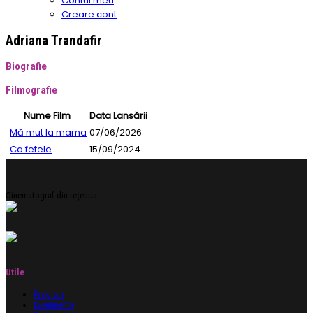
Contul meu
Creare cont
Adriana Trandafir
Biografie
Filmografie
Nume Film
Data Lansării
Mă mut la mama
07/06/2026
Ca fetele
15/09/2024
Cinematograf din rețeaua
Utile
Program
Evenimente