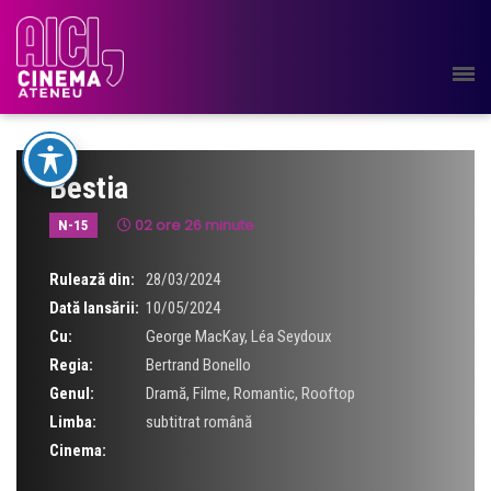
Bestia
02 ore 26 minute
N-15
Rulează din:
28/03/2024
Dată lansării:
10/05/2024
Cu:
George MacKay
,
Léa Seydoux
Regia:
Bertrand Bonello
Genul:
Dramă
,
Filme
,
Romantic
,
Rooftop
Limba:
subtitrat română
Cinema: