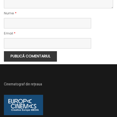
Nume
*
Email
*
Cinematograf din rețeaua