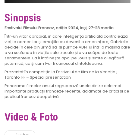
Sinopsis
Festivalul Filmului Francez, ediția 2024, Iași, 27-28 martie
Într-un viitor apropiat, în care inteligența artificială controlează
viețile oamenilor și emoțiile au devenit o amenințare, Gabrielle
decide în cele din urmă să-și purifice ADN-ul într-o mașină care
o va scufunda în viețile sale trecute și o va scăpa de toate
sentimentele. Ea îl întâlnește apoi pe Louis și simte o legătură
puternică, ca și cum l-ar fi cunoscut dintotdeauna.
Prezentat în competiție la Festivalul de film de la Veneția ;
Toronto IFF – Special presentation
Panorama filmelor anului regrupează unele dintre cele mai
importante producții franceze recente, aclamate de critici și de
publicul francez deopotrivă.
Video & Foto
1 video