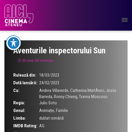
Aventurile inspectorului Sun
01 ore 30 minute
Rulează din:
18/03/2023
Dată lansării:
24/02/2023
Cu:
Andrea Villaverde
,
Catherina MartÃ­nez
,
Jesús
Barreda
,
Ronny Chieng
,
Txema Moscoso
Regia:
Julio Soto
Genul:
Animație
,
Familie
Limba:
dublat română
IMDB Rating:
AG