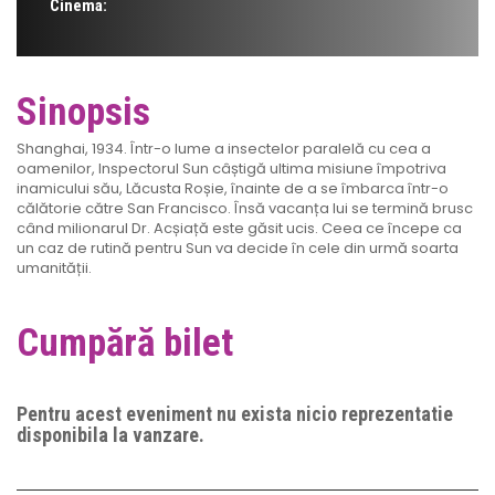
Cinema:
Sinopsis
Shanghai, 1934. Într-o lume a insectelor paralelă cu cea a
oamenilor, Inspectorul Sun câștigă ultima misiune împotriva
inamicului său, Lăcusta Roșie, înainte de a se îmbarca într-o
călătorie către San Francisco. Însă vacanța lui se termină brusc
când milionarul Dr. Acșiață este găsit ucis. Ceea ce începe ca
un caz de rutină pentru Sun va decide în cele din urmă soarta
umanității.
Cumpără bilet
Pentru acest eveniment nu exista nicio reprezentatie
disponibila la vanzare.