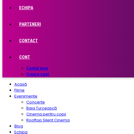
ECHIPA
PARTENERI
CONTACT
CONT
Contul meu
Creare cont
Acasă
Filme
Evenimente
Concerte
Baia Turcească
Cinema pentru copii
Rooftop Silent Cinema
Blog
Echipa