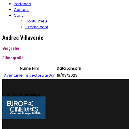
Parteneri
Contact
Cont
Contul meu
Creare cont
Andrea Villaverde
Biografie
Filmografie
Nume Film
Data Lansării
Aventurile inspectorului Sun
18/03/2023
Cinematograf din rețeaua