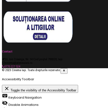
Contact
Str. Ion Creanga, Nr. 14 Cod poștal 700320, Iași
cinema@ateneuiasi.ro
0770 227 524
© 2023 Cinema Iași. Toate drepturile rezervate.
Accessibility Toolbar
close
Toggle the visibility of the Accessibility Toolbar
keyboard
Keyboard Navigation
visibility_off
Disable Animations