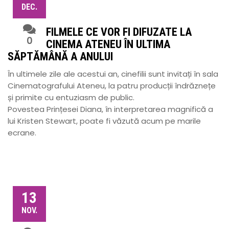
DEC.
FILMELE CE VOR FI DIFUZATE LA
0
CINEMA ATENEU ÎN ULTIMA
SĂPTĂMÂNĂ A ANULUI
În ultimele zile ale acestui an, cinefilii sunt invitați în sala
Cinematografului Ateneu, la patru producții îndrăznețe
și primite cu entuziasm de public.
Povestea Prințesei Diana, în interpretarea magnifică a
lui Kristen Stewart, poate fi văzută acum pe marile
ecrane.
13
NOV.