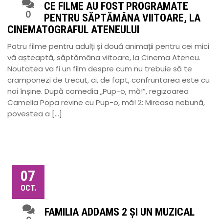
CE FILME AU FOST PROGRAMATE
0
PENTRU SĂPTĂMÂNA VIITOARE, LA
CINEMATOGRAFUL ATENEULUI
Patru filme pentru adulți și două animații pentru cei mici
vă așteaptă, săptămâna viitoare, la Cinema Ateneu.
Noutatea va fi un film despre cum nu trebuie să te
cramponezi de trecut, ci, de fapt, confruntarea este cu
noi înșine. După comedia „Pup-o, mă!”, regizoarea
Camelia Popa revine cu Pup-o, mă! 2: Mireasa nebună,
povestea a […]
07
OCT.
FAMILIA ADDAMS 2 ȘI UN MUZICAL