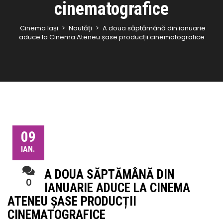
cinematografice
Cinema Iași
>
Noutăți
>
A doua săptămână din ianuarie
aduce la Cinema Ateneu șase producții cinematografice
09
IAN.
A DOUA SĂPTĂMÂNĂ DIN
0
IANUARIE ADUCE LA CINEMA
ATENEU ȘASE PRODUCȚII
CINEMATOGRAFICE