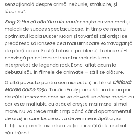
senzațională despre crimă, nebunie, strălucire, și
lăcomie”.
Sing 2: Hai să cântăm din nou!
sosește cu vise mari și
melodii de succes spectaculoase, în timp ce mereu
optimistul koala Buster Moon și tovarășii săi artiști se
pregătesc să lanseze cea mai uimitoare extravaganță
de până acum. Există totuși o problemă: trebuie să-l
convingă pe cel mai retras star rock din lume –
interpretat de legenda rock Bono, aflat acum la
debutul său în filmele de animație – să li se alăture.
O altă poveste pentru cei mici este și în filmul
Clifford:
Marele câine roșu
. Tânăra Emily primește în dar un pui
de cățel roșcovan care se va dovedi un câine magic: cu
cât este mai iubit, cu atât el crește mai mare, și mai
mare. Nu va trece mult timp până când apartamentul
de oraș în care locuiesc va deveni neîncăpător, iar
fetița va porni în aventura vieții ei, însoțită de unchiul
său trăsnit.