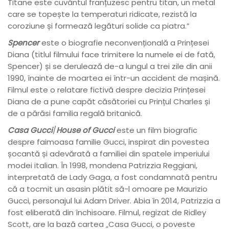
Titane este cuvântul franțuzesc pentru titan, un metal
care se topește la temperaturi ridicate, rezistă la
coroziune și formează legături solide ca piatra.”
Spencer
este o biografie neconvențională a Prințesei
Diana (titlul filmului face trimitere la numele ei de fată,
Spencer) și se derulează de-a lungul a trei zile din anii
1990, înainte de moartea ei într-un accident de mașină.
Filmul este o relatare fictivă despre decizia Prințesei
Diana de a pune capăt căsătoriei cu Prințul Charles și
de a părăsi familia regală britanică.
Casa Gucci
/
House of Gucci
este un film biografic
despre faimoasa familie Gucci, inspirat din povestea
șocantă și adevărată a familiei din spatele imperiului
modei italian. În 1998, mondena Patrizzia Reggiani,
interpretată de Lady Gaga, a fost condamnată pentru
că a tocmit un asasin plătit să-l omoare pe Maurizio
Gucci, personajul lui Adam Driver. Abia în 2014, Patrizzia a
fost eliberată din închisoare. Filmul, regizat de Ridley
Scott, are la bază cartea „Casa Gucci, o poveste