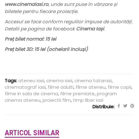
www.cinemaiasi.ro
, unde sunt puse în vânzare și
biletele pentru fiecare proiecție.
Accesul se face conform regulilor impuse de autorități.
Detalii pe pagina de facebook
Cinema Iași
.
Preț bilet normal: 15 lei
Preț bilet 3D: 15 lei (ochelarii incluși)
Tags:
ateneu iasi
,
cinema iasi
,
cinema tatarasi
,
cinematograf iasi
,
filme adulti
,
filme ateneu
,
filme copii
,
filme in sala de cinema
,
filme premiate
,
program
cinema ateneu
,
proiectii film
,
timp liber iasi
Distribuie:
ARTICOL SIMILAR