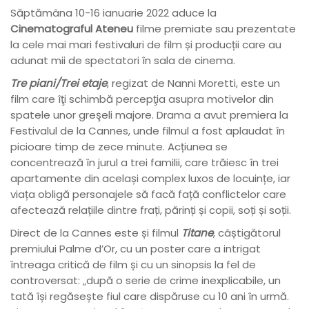
Săptămâna 10-16 ianuarie 2022 aduce la
Cinematograful Ateneu
filme premiate sau prezentate
la cele mai mari festivaluri de film și producții care au
adunat mii de spectatori în sala de cinema.
Tre piani/Trei etaje
, regizat de Nanni Moretti, este un
film care îţi schimbă percepţia asupra motivelor din
spatele unor greşeli majore. Drama a avut premiera la
Festivalul de la Cannes, unde filmul a fost aplaudat în
picioare timp de zece minute. Acțiunea se
concentrează în jurul a trei familii, care trăiesc în trei
apartamente din același complex luxos de locuințe, iar
viața obligă personajele să facă față conflictelor care
afectează relațiile dintre frați, părinți și copii, soți și soții.
Direct de la Cannes este și filmul
Titane
, câștigătorul
premiului Palme d’Or, cu un poster care a intrigat
întreaga critică de film și cu un sinopsis la fel de
controversat: „după o serie de crime inexplicabile, un
tată își regăsește fiul care dispăruse cu 10 ani în urmă.