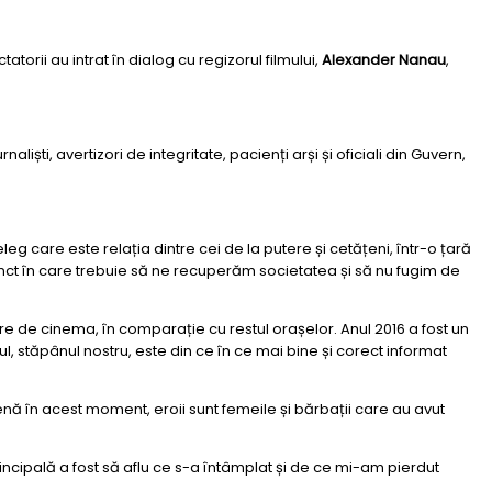
atorii au intrat î
n dialog cu regizorul filmului,
Alexander Nanau
,
ști, avertizori de integritate, pacienți arși și oficiali din Guvern,
 care este relația dintre cei de la putere și cetățeni, într-o țară
punct în care trebuie să ne recuperăm societatea și să nu fugim de
are de cinema, în comparație cu restul orașelor. Anul 2016 a fost un
l, stăpânul nostru, este din ce în ce mai bine și corect informat
cenă în acest moment, eroii sunt femeile și bărbații care au avut
ncipală a fost să aflu ce s-a întâmplat și de ce mi-am pierdut