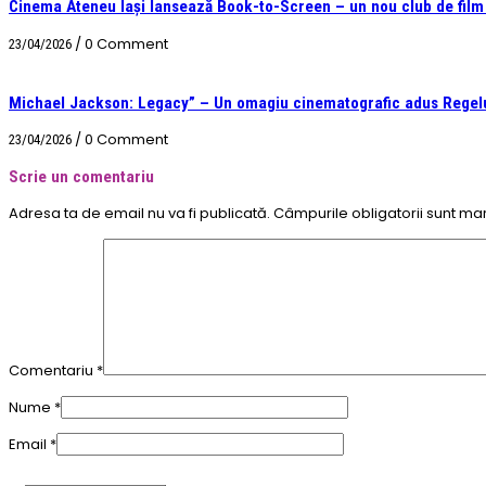
Cinema Ateneu Iași lansează Book-to-Screen – un nou club de film &
/
0 Comment
23/04/2026
Michael Jackson: Legacy” – Un omagiu cinematografic adus Regelu
/
0 Comment
23/04/2026
Scrie un comentariu
Adresa ta de email nu va fi publicată.
Câmpurile obligatorii sunt ma
Comentariu
*
Nume
*
Email
*