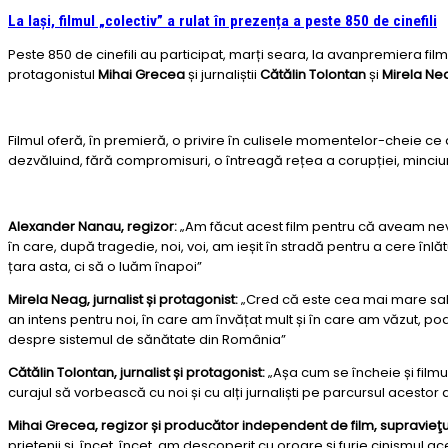
La Iași, filmul „colectiv” a rulat în prezența a peste 850 de cinefili
Peste 850 de cinefili au participat, marți seara, la avanpremiera film
protagonistul
Mihai Grecea
și jurnaliștii
Cătălin Tolontan
și
Mirela Ne
Filmul oferă, în pre
mieră, o privire în culisele momentelor-cheie ce au 
dezvăluind, fără compromisuri, o întreagă rețea a corupției, minciuni
Alexander Nanau, reg
izor:
„Am făcut acest film pentru că aveam nevo
în care, după tragedie, noi, voi, am ieșit în stradă pentru a cere î
țara asta, ci să o luăm înapoi”
Mirela Neag, jurnalist și protagonist:
„Cred că este cea mai mare sală î
an intens pentru noi, în care am învățat mult și în care am văzut, po
despre sistemul de sănătate din România”
Cătălin Tolontan, jurnalist și protagonist:
„Așa cum se încheie și filmul
curajul să vorbească cu noi și cu alți jurnaliști pe parcursul acestor 
Mihai Grecea, regizor și producător independent de film, supravieţu
prietenii și, încet, încet, am descoperit cu oroare și furie cinismul ace