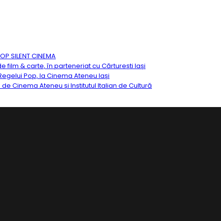
TOP SILENT CINEMA
ilm & carte, în parteneriat cu Cărturești Iași
egelui Pop, la Cinema Ateneu Iași
ă de Cinema Ateneu și Institutul Italian de Cultură