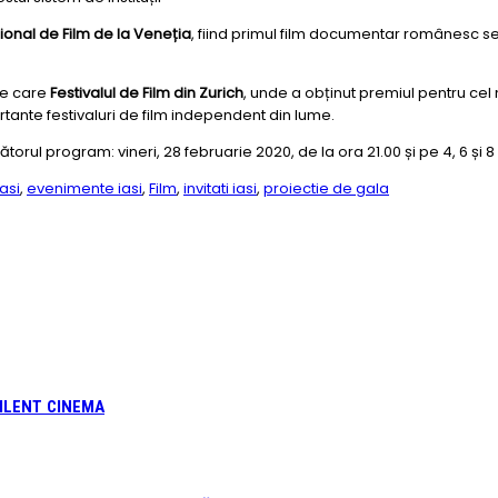
țional de Film de la Veneția
, fiind primul film documentar românesc sele
tre care
Festivalul de Film din Zurich
, unde a obținut premiul pentru cel m
rtante festivaluri de film independent din lume.
rul program: vineri, 28 februarie 2020, de la ora 21.00 și pe 4, 6 și 8
iasi
,
evenimente iasi
,
Film
,
invitati iasi
,
proiectie de gala
 SILENT CINEMA