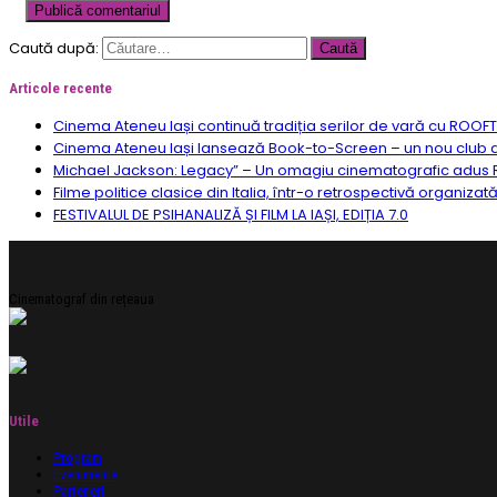
Caută după:
Articole recente
Cinema Ateneu Iași continuă tradiția serilor de vară cu ROOF
Cinema Ateneu Iași lansează Book-to-Screen – un nou club de f
Michael Jackson: Legacy” – Un omagiu cinematografic adus R
Filme politice clasice din Italia, într-o retrospectivă organizat
FESTIVALUL DE PSIHANALIZĂ ȘI FILM LA IAȘI, EDIȚIA 7.0
Cinematograf din rețeaua
Utile
Program
Evenimente
Parteneri