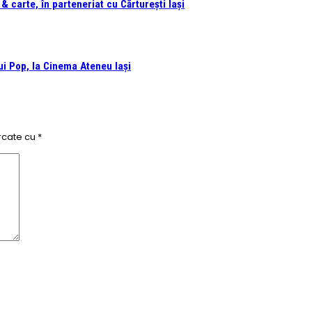
 carte, în parteneriat cu Cărturești Iași
i Pop, la Cinema Ateneu Iași
rcate cu
*