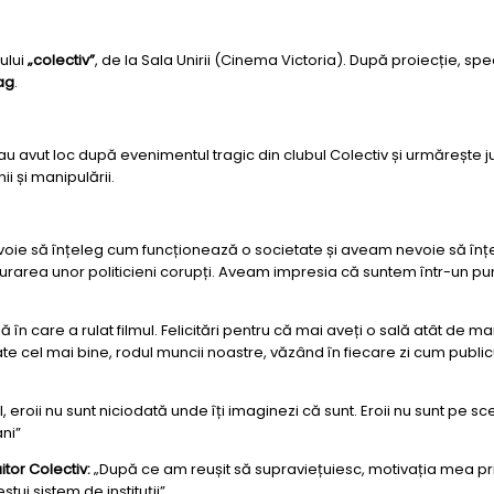
ului
„colectiv”
, de la Sala Unirii (Cinema Victoria). După proiecție, spect
ag
.
avut loc după evenimentul tragic din clubul Colectiv și urmărește jurnali
i și manipulării.
ie să înțeleg cum funcționează o societate și aveam nevoie să înțeleg
nlăturarea unor politicieni corupți. Aveam impresia că suntem într-un 
n care a rulat filmul. Felicitări pentru că mai aveți o sală atât de m
ate cel mai bine, rodul muncii noastre, văzând în fiecare zi cum publicu
, eroii nu sunt niciodată unde îți imaginezi că sunt. Eroii nu sunt pe s
ani”
itor Colectiv:
„După ce am reușit să supraviețuiesc, motivația mea pri
stui sistem de instituții”