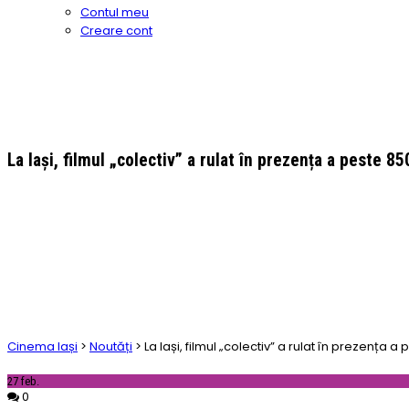
Contul meu
Creare cont
La Iași, filmul „colectiv” a rulat în prezența a peste 850
Cinema Iași
>
Noutăți
>
La Iași, filmul „colectiv” a rulat în prezența a 
27
feb.
0