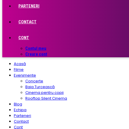
PARTENERI
CONTACT
CONT
Contul meu
Creare cont
Acasă
Filme
Evenimente
Concerte
Baia Turcească
Cinema pentru copii
Rooftop Silent Cinema
Blog
Echipa
Parteneri
Contact
Cont