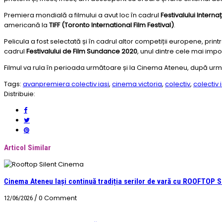
Premiera mondială a filmului a avut loc în cadrul
Festivalului Interna
americană la
TIFF (Toronto International Film Festival)
.
Pelicula a fost selectată și în cadrul altor competiții europene, prin
cadrul
Festivalului de Film Sundance 2020
, unul dintre cele mai impo
Filmul va rula în perioada următoare și la Cinema Ateneu, după următo
Tags:
avanpremiera colectiv iasi
,
cinema victoria
,
colectiv
,
colectiv 
Distribuie:
Articol Similar
Cinema Ateneu Iași continuă tradiția serilor de vară cu ROOFTOP
/
0 Comment
12/06/2026