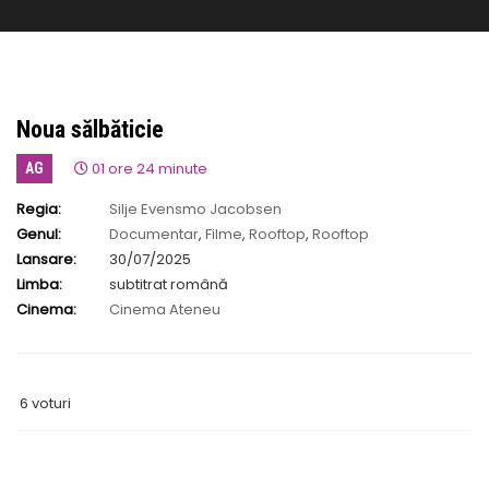
Noua sălbăticie
01 ore 24 minute
AG
Regia:
Silje Evensmo Jacobsen
Genul:
Documentar
,
Filme
,
Rooftop
,
Rooftop
Lansare:
30/07/2025
Limba:
subtitrat română
Cinema:
Cinema Ateneu
6 voturi