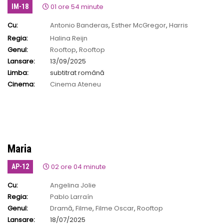
01 ore 54 minute
IM-18
Cu:
Antonio Banderas
,
Esther McGregor
,
Harris
Dickinson
,
Nicole Kidman
,
Sophie Wilde
Regia:
Halina Reijn
Genul:
Rooftop
,
Rooftop
Lansare:
13/09/2025
Limba:
subtitrat română
Cinema:
Cinema Ateneu
Maria
02 ore 04 minute
AP-12
Cu:
Angelina Jolie
Regia:
Pablo Larraín
Genul:
Dramă
,
Filme
,
Filme Oscar
,
Rooftop
Lansare:
18/07/2025