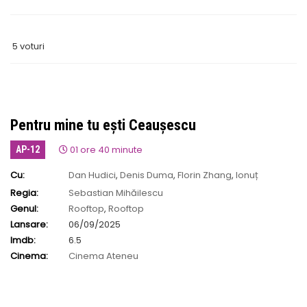
5 voturi
Pentru mine tu ești Ceaușescu
01 ore 40 minute
AP-12
Cu:
Dan Hudici
,
Denis Duma
,
Florin Zhang
,
Ionuț
Amador Motoi
,
Mihai Chirilă
Regia:
Sebastian Mihăilescu
Genul:
Rooftop
,
Rooftop
Lansare:
06/09/2025
Imdb:
6.5
Cinema:
Cinema Ateneu