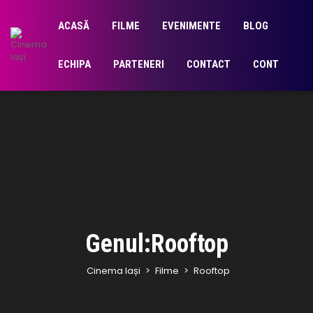
ACASĂ
FILME
EVENIMENTE
BLOG
ECHIPA
PARTENERI
CONTACT
CONT
Genul:Rooftop
Cinema Iași
>
Filme
>
Rooftop