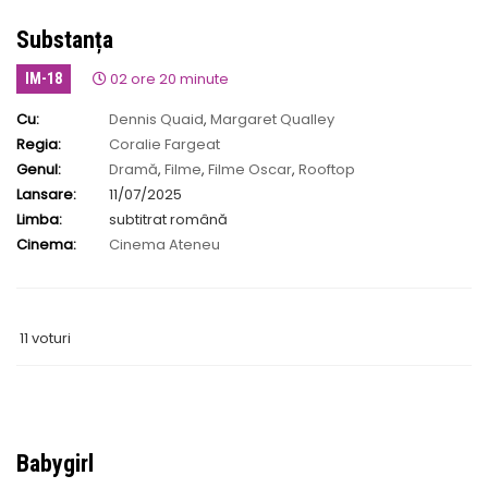
Substanța
02 ore 20 minute
IM-18
Cu:
Dennis Quaid
,
Margaret Qualley
Regia:
Coralie Fargeat
Genul:
Dramă
,
Filme
,
Filme Oscar
,
Rooftop
Lansare:
11/07/2025
Limba:
subtitrat română
Cinema:
Cinema Ateneu
11 voturi
Babygirl