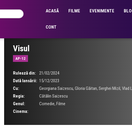
ACASĂ
FILME
EVENIMENTE
BLO
CONT
Visul
AP-12
Rulează din:
21/02/2024
Dată lansării:
15/12/2023
Cu:
Georgiana Saizescu
,
Gloria Găitan
,
Serghei Mizil
,
Vlad 
Regia:
Cătălin Saizescu
Genul:
Comedie
,
Filme
Cinema: