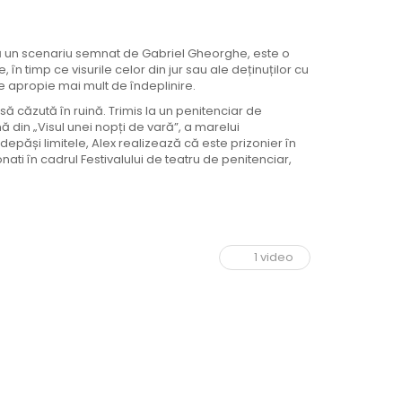
upă un scenariu semnat de Gabriel Gheorghe, este o
în timp ce visurile celor din jur sau ale deținuților cu
 apropie mai mult de îndeplinire.
asă căzută în ruină. Trimis la un penitenciar de
din „Visul unei nopți de vară”, a marelui
depăși limitele, Alex realizează că este prizonier în
ionati în cadrul Festivalului de teatru de penitenciar,
1 video