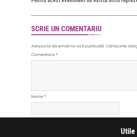
Pentru acest eveniment nu exista nicio repreze
SCRIE UN COMENTARIU
Adresa ta de email nu va fi publicată.
Câmpurile oblig
Comentariu
*
Nume
*
Utile