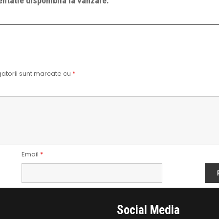
ntatie disponibila la vanzare.
atorii sunt marcate cu
*
Email
*
Social Media