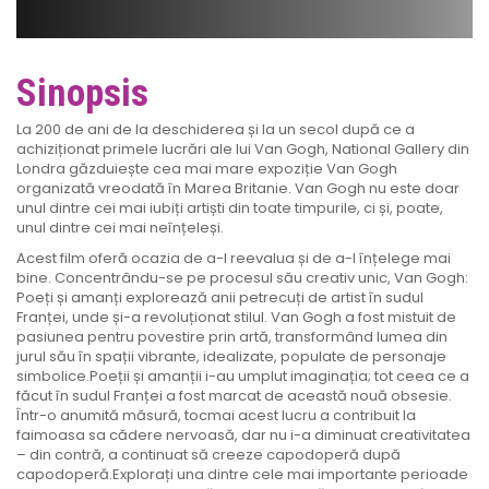
Sinopsis
La 200 de ani de la deschiderea și la un secol după ce a
achiziționat primele lucrări ale lui Van Gogh, National Gallery din
Londra găzduiește cea mai mare expoziție Van Gogh
organizată vreodată în Marea Britanie. Van Gogh nu este doar
unul dintre cei mai iubiți artiști din toate timpurile, ci și, poate,
unul dintre cei mai neînțeleși.
Acest film oferă ocazia de a-l reevalua și de a-l înțelege mai
bine. Concentrându-se pe procesul său creativ unic, Van Gogh:
Poeți și amanți explorează anii petrecuți de artist în sudul
Franței, unde și-a revoluționat stilul. Van Gogh a fost mistuit de
pasiunea pentru povestire prin artă, transformând lumea din
jurul său în spații vibrante, idealizate, populate de personaje
simbolice.Poeții și amanții i-au umplut imaginația; tot ceea ce a
făcut în sudul Franței a fost marcat de această nouă obsesie.
Într-o anumită măsură, tocmai acest lucru a contribuit la
faimoasa sa cădere nervoasă, dar nu i-a diminuat creativitatea
– din contră, a continuat să creeze capodoperă după
capodoperă.Explorați una dintre cele mai importante perioade