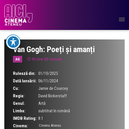
Van Gogh: Poeți și amanți
01 ore 30 minute
AG
Rulează din:
01/10/2025
Dată lansării:
06/11/2024
Cu:
Jamie de Courcey
Regia:
David Bickerstaff
Genul:
Artă
Limba:
subtitrat în română
IMDB Rating:
8.1
Cinema:
Cinema Ateneu